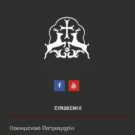
†Ιερά Μητρόπολις Ρόδου†
ΣΥΝΔΕΣΜΟΙ
Οικουμενικό Πατριαρχείο