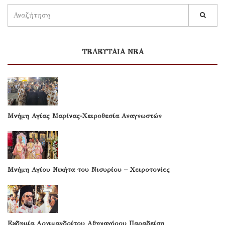
ΤΕΛΕΥΤΑΙΑ ΝΕΑ
Μνήμη Αγίας Μαρίνας-Χειροθεσία Αναγνωστών
Μνήμη Αγίου Νικήτα του Νισυρίου – Χειροτονίες
Εκδημία Αρχιμανδρίτου Αθηναγόρου Παραδείση