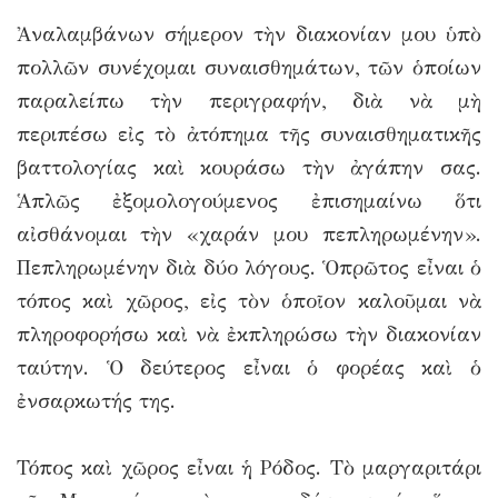
Ἀναλαμβάνων σήμερον τὴν διακονίαν μου ὑπὸ
πολλῶν συνέχομαι συναισθημάτων, τῶν ὁποίων
παραλείπω τὴν περιγραφήν, διὰ νὰ μὴ
περιπέσω εἰς τὸ ἀτόπημα τῆς συναισθηματικῆς
βαττολογίας καὶ κουράσω τὴν ἀγάπην σας.
Ἁπλῶς ἐξομολογούμενος ἐπισημαίνω ὅτι
αἰσθάνομαι τὴν «χαράν μου πεπληρωμένην».
Πεπληρωμένην διὰ δύο λόγους. Ὁπρῶτος εἶναι ὁ
τόπος καὶ χῶρος, εἰς τὸν ὁποῖον καλοῦμαι νὰ
πληροφορήσω καὶ νὰ ἐκπληρώσω τὴν διακονίαν
ταύτην. Ὁ δεύτερος εἶναι ὁ φορέας καὶ ὁ
ἐνσαρκωτής της.
Τόπος καὶ χῶρος εἶναι ἡ Ρόδος. Τὸ μαργαριτάρι