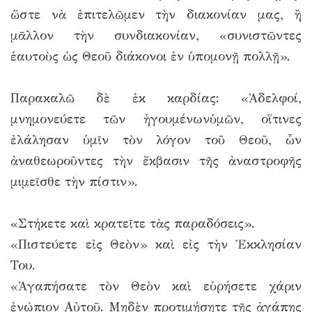
ὥστε νὰ ἐπιτελῶμεν τὴν διακονίαν μας, ἢ
μᾶλλον τὴν συνδιακονίαν, «συνιστῶντες
ἑαυτοὺς ὡς Θεοῦ διάκονοι ἐν ὑπομονῇ πολλῇ».
Παρακαλῶ δὲ ἐκ καρδίας: «Ἀδελφοί,
μνημονεύετε τῶν ἡγουμένωνὑμῶν, οἵτινες
ἐλάλησαν ὑμῖν τὸν λόγον τοῦ Θεοῦ, ὧν
ἀναθεωροῦντες τὴν ἔκβασιν τῆς ἀναστροφῆς
μιμεῖσθε τὴν πίστιν».
«Στήκετε καὶ κρατεῖτε τὰς παραδόσεις».
«Πιστεύετε εἰς Θεὸν» καὶ εἰς τὴν Ἐκκλησίαν
Του.
«Ἀγαπήσατε τὸν Θεὸν καὶ εὑρήσετε χάριν
ἐνώπιον Αὐτοῦ. Μηδὲν προτιμήσητε τῆς ἀγάπης