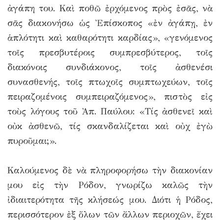
ἀγάπη του. Καὶ ποθῶ ἐρχόμενος πρὸς ἐσᾶς, νὰ
σᾶς διακονήσω ὡς Ἐπίσκοπος «ἐν ἀγάπῃ, ἐν
ἁπλότητι καὶ καθαρότητι καρδίας», «γενόμενος
τοῖς πρεσβυτέροις συμπρεσβύτερος, τοῖς
διακόνοις συνδιάκονος, τοῖς ἀσθενέσι
συνασθενής, τοῖς πτωχοῖς συμπτωχεύων, τοῖς
πειραζομένοις συμπειραζόμενος», πιστὸς εἰς
τοὺς λόγους τοῦ Ἀπ. Παύλου: «Τίς ἀσθενεῖ καὶ
οὐκ ἀσθενῶ, τίς σκανδαλίζεται καὶ οὐχ ἐγὼ
πυροῦμαι;».
Καλούμενος δὲ νὰ πληροφορήσω τὴν διακονίαν
μου εἰς τὴν Ρόδον, γνωρίζω καλῶς τὴν
ἰδιαιτερότητα τῆς κλήσεώς μου. Διότι ἡ Ρόδος,
περισσότερον ἐξ ὅλων τῶν ἄλλων περιοχῶν, ἔχει