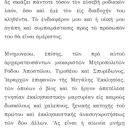
ἂς σκιάζει πάντοτε τόσον τὸν εὐσεβῆ ροδιακὸν
λαόν, ὅσο καὶ ἐμὲ τὸν εἰς διαδοχήν του
κληθέντα. Τὸ ἐνδιαφέρον μου καὶ ἡ υἱική μου
ἀγάπη καὶ συμπαράστασις πρὸς τὸ πρόσωπόν
του θὰ εἶναι ἀμέριστος.
Μνημονεύω, ἐπίσης, τῶν πρὸ αὐτοῦ
ἀρχιερατευσάντων μακαριστῶν Μητροπολιτῶν
Ρόδου Ἀποστόλου, Τιμοθέου καὶ Σπυρίδωνος,
Ἱεραρχῶν ἐπιφανῶν τῆς Μεγάλης Ἐκκλησίας,
τῶν ὁποίων ὁ βίος καὶ τὸ ἔργον ἀπετέλεσε
γνησίαν ἐκκλησιαστικὴν μαρτυρίαν εἰς καιροὺς
δυσκόλους καὶ χαλεπούς, ξενικῆς κατοχῆς τοῦ
πρώτου καὶ ἐκκλησιαστικῆς ἀνασυγκροτήσεως
τῶν δύο ἄλλων. Ἂς εἶναι ἡ αἰωνία μνήμη