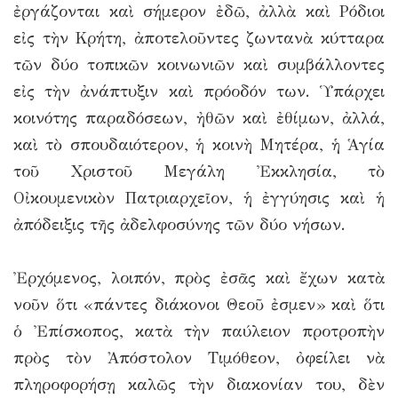
ἐργάζονται καὶ σήμερον ἐδῶ, ἀλλὰ καὶ Ρόδιοι
εἰς τὴν Κρήτη, ἀποτελοῦντες ζωντανὰ κύτταρα
τῶν δύο τοπικῶν κοινωνιῶν καὶ συμβάλλοντες
εἰς τὴν ἀνάπτυξιν καὶ πρόοδόν των. Ὑπάρχει
κοινότης παραδόσεων, ἠθῶν καὶ ἐθίμων, ἀλλά,
καὶ τὸ σπουδαιότερον, ἡ κοινὴ Μητέρα, ἡ Ἁγία
τοῦ Χριστοῦ Μεγάλη Ἐκκλησία, τὸ
Οἰκουμενικὸν Πατριαρχεῖον, ἡ ἐγγύησις καὶ ἡ
ἀπόδειξις τῆς ἀδελφοσύνης τῶν δύο νήσων.
Ἐρχόμενος, λοιπόν, πρὸς ἐσᾶς καὶ ἔχων κατὰ
νοῦν ὅτι «πάντες διάκονοι Θεοῦ ἐσμεν» καὶ ὅτι
ὁ Ἐπίσκοπος, κατὰ τὴν παύλειον προτροπὴν
πρὸς τὸν Ἀπόστολον Τιμόθεον, ὀφείλει νὰ
πληροφορήσῃ καλῶς τὴν διακονίαν του, δὲν