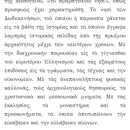
τῆς Μεσογείου, «τὸ σμαραγδένιο νησί», ὅπως
προσφυῶς ἔχει χαρακτηρισθῆ. Τὸ νησὶ τῶν
Δωδεκανήσων, τοῦ ὁποίου ἡ παρουσία χάνεται
εἰς τὰ βάθη τῆς ἱστορίας καὶ τὸ ὁποῖον ἔγραψε
λαμπρὰς ἱστορικὰς σελίδας ἀπὸ τῆς πρωΐμου
ἀρχαιότητος μέχρι τῶν νεωτέρων χρόνων. Μὲ
τὴν διαχρονικὴν παρουσίαν εἰς τὸ γίγνεσθαι
τοῦ εὐρυτέρου Ἑλληνισμοῦ καὶ τὰς ἐξαιρέτους
ἐπιδόσεις εἰς τὰ γράμματα, τὰς τέχνας καὶ τὴν
οἰκονομίαν. Μὲ τὰς ἀνεπαναλήπτους φυσικὰς
καλλονάς, τοὺς ἀρχαιολογικοὺς θησαυρούς, τὰ
χριστιανικὰ καὶ μεσαιωνικὰ μνημεῖα. Μὲ τὰς
ἐκκλησίας, τὰ μοναστήρια καὶ τὰ
προσκυνήματα, τὰ ὁποῖα ἀποτυπώνουν τὴν
εὐσέβειαν καὶ τὴν εὐλάβειαν αἰώνων.