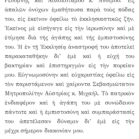
Ρεθύμνης καὶ Αὐλοποτάμου κ. Ἀνθίμου. Ἐξ
ἁπαλῶν ὀνύχων ἐμαθήτευσα παρὰ τοὺς πόδας
του, εἰς ἐκεῖνον ὀφείλω τὸ ἐκκλησιαστικῶς ζῆν.
Ἐκεῖνος μὲ εἰσήγαγε εἰς τὴν ἱερωσύνην καὶ μὲ
ἐτίμησε διὰ τῆς ἀγάπης καὶ τῆς ἐμπιστοσύνης
του. Ἡ ἐν τῇ Ἐκκλησίᾳ ἀναστροφή του ἀποτελεῖ
παρακαταθήκην δι’ ἐμὲ καὶ ἡ εὐχή του
βακτηρίαν καὶ ἐπιστηριγμὸν εἰς τὴν πορείαν
μου. Εὐγνωμοσύνην καὶ εὐχαριστίας ὀφείλω εἰς
τὸν παριστάμενον καὶ χαίροντα Σεβασμιώτατον
Μητροπολίτην Αὐστρίας κ. Μιχαήλ. Τὸ πατρικὸν
ἐνδιαφέρον καὶ ἡ ἀγάπη του μὲ συνώδευον
πάντοτε καὶ ἡ ἐμπιστοσύνη καὶ συμπαράστασίς
του ἀπετέλεσαν δύναμιν δι’ ἐμὲ εἰς τὴν
μέχρι σήμερον διακονίαν μου.