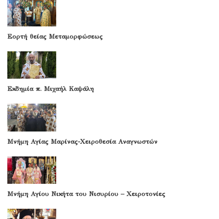
Εορτή θείας Μεταμορφώσεως
Εκδημία π. Μιχαήλ Καψάλη
Μνήμη Αγίας Μαρίνας-Χειροθεσία Αναγνωστών
Μνήμη Αγίου Νικήτα του Νισυρίου – Χειροτονίες