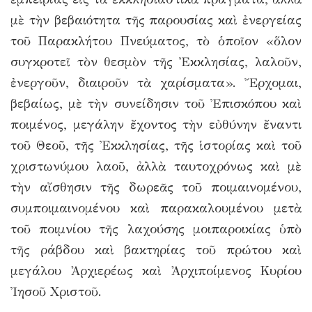
μὲ τὴν βεβαιότητα τῆς παρουσίας καὶ ἐνεργείας
τοῦ Παρακλήτου Πνεύματος, τὸ ὁποῖον «ὅλον
συγκροτεῖ τὸν θεσμὸν τῆς Ἐκκλησίας, λαλοῦν,
ἐνεργοῦν, διαιροῦν τὰ χαρίσματα». Ἔρχομαι,
βεβαίως, μὲ τὴν συνείδησιν τοῦ Ἐπισκόπου καὶ
ποιμένος, μεγάλην ἔχοντος τὴν εὐθύνην ἔναντι
τοῦ Θεοῦ, τῆς Ἐκκλησίας, τῆς ἱστορίας καὶ τοῦ
χριστωνύμου λαοῦ, ἀλλὰ ταυτοχρόνως καὶ μὲ
τὴν αἴσθησιν τῆς δωρεᾶς τοῦ ποιμαινομένου,
συμποιμαινομένου καὶ παρακαλουμένου μετὰ
τοῦ ποιμνίου τῆς λαχούσης μοιπαροικίας ὑπὸ
τῆς ράβδου καὶ βακτηρίας τοῦ πρώτου καὶ
μεγάλου Ἀρχιερέως καὶ Ἀρχιποίμενος Κυρίου
Ἰησοῦ Χριστοῦ.