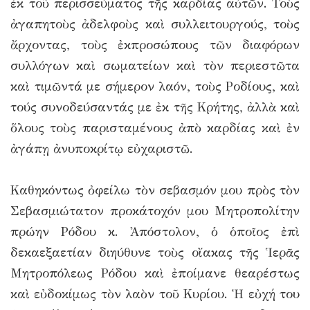
ἐκ τοῦ περισσεύματος τῆς καρδίας αὐτῶν. Τοὺς
ἀγαπητοὺς ἀδελφοὺς καὶ συλλειτουργούς, τοὺς
ἄρχοντας, τοὺς ἐκπροσώπους τῶν διαφόρων
συλλόγων καὶ σωματείων καὶ τὸν περιεστῶτα
καὶ τιμῶντά με σήμερον λαόν, τοὺς Ροδίους, καὶ
τούς συνοδεύσαντάς με ἐκ τῆς Κρήτης, ἀλλὰ καὶ
ὅλους τοὺς παρισταμένους ἀπὸ καρδίας καὶ ἐν
ἀγάπῃ ἀνυποκρίτῳ εὐχαριστῶ.
Καθηκόντως ὀφείλω τὸν σεβασμόν μου πρὸς τὸν
Σεβασμιώτατον προκάτοχόν μου Μητροπολίτην
πρώην Ρόδου κ. Ἀπόστολον, ὁ ὁποῖος ἐπὶ
δεκαεξαετίαν διηύθυνε τοὺς οἴακας τῆς Ἱερᾶς
Μητροπόλεως Ρόδου καὶ ἐποίμανε θεαρέστως
καὶ εὐδοκίμως τὸν λαὸν τοῦ Κυρίου. Ἡ εὐχή του