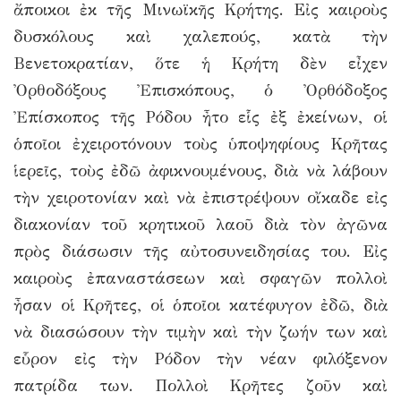
ἄποικοι ἐκ τῆς Μινωϊκῆς Κρήτης. Εἰς καιροὺς
δυσκόλους καὶ χαλεπούς, κατὰ τὴν
Βενετοκρατίαν, ὅτε ἡ Κρήτη δὲν εἶχεν
Ὀρθοδόξους Ἐπισκόπους, ὁ Ὀρθόδοξος
Ἐπίσκοπος τῆς Ρόδου ἦτο εἷς ἐξ ἐκείνων, οἱ
ὁποῖοι ἐχειροτόνουν τοὺς ὑποψηφίους Κρῆτας
ἱερεῖς, τοὺς ἐδῶ ἀφικνουμένους, διὰ νὰ λάβουν
τὴν χειροτονίαν καὶ νὰ ἐπιστρέψουν οἴκαδε εἰς
διακονίαν τοῦ κρητικοῦ λαοῦ διὰ τὸν ἀγῶνα
πρὸς διάσωσιν τῆς αὐτοσυνειδησίας του. Εἰς
καιροὺς ἐπαναστάσεων καὶ σφαγῶν πολλοὶ
ἦσαν οἱ Κρῆτες, οἱ ὁποῖοι κατέφυγον ἐδῶ, διὰ
νὰ διασώσουν τὴν τιμὴν καὶ τὴν ζωήν των καὶ
εὗρον εἰς τὴν Ρόδον τὴν νέαν φιλόξενον
πατρίδα των. Πολλοὶ Κρῆτες ζοῦν καὶ