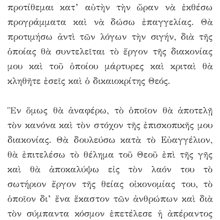
προτίθεμαι κατ’ αὐτὴν τὴν ὥραν νὰ ἐκθέσω
προγράμματα καὶ νὰ δώσω ἐπαγγελίας. Θὰ
προτιμήσω ἀντὶ τῶν λόγων τὴν σιγήν, διὰ τῆς
ὁποίας θὰ συντελεῖται τὸ ἔργον τῆς διακονίας
μου καὶ τοῦ ὁποίου μάρτυρες καὶ κριταὶ θὰ
κληθῆτε ἐσεῖς καὶ ὁ δικαιοκρίτης Θεός.
Ἓν ὅμως θὰ ἀναφέρω, τὸ ὁποῖον θὰ ἀποτελῇ
τὸν κανόνα καὶ τὸν στόχον τῆς ἐπισκοπικῆς μου
διακονίας. Θὰ δουλεύσω κατὰ τὸ Εὐαγγέλιον,
θὰ ἐπιτελέσω τὸ θέλημα τοῦ Θεοῦ ἐπὶ τῆς γῆς
καὶ θὰ ἀποκαλύψω εἰς τὸν λαόν του τὸ
σωτήριον ἔργον τῆς θείας οἰκονομίας του, τὸ
ὁποῖον δι’ ἕνα ἕκαστον τῶν ἀνθρώπων καὶ διὰ
τὸν σύμπαντα κόσμον ἐπετέλεσε ἡ ἀπέραντος