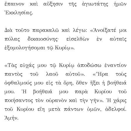
ἔπαινον καὶ αὔξησιν τῆς ἁγιωτάτης ἡμῶν
Ἐκκλησίας.
Διὰ τοῦτο παρακαλῶ καὶ λέγω: «Ἀνοίξατέ μοι
πύλας δικαιοσύνης· εἰσελθὼν ἐν αὐταῖς
ἐξομολογήσομαι τῷ Κυρίῳ».
«Τὰς εὐχάς μου τῷ Κυρίῳ ἀποδώσω ἐναντίον
παντὸς τοῦ λαοῦ αὐτοῦ». «Ἦρα τοὺς
ὀφθαλμούς μου εἰς τὰ ὄρη, ὅθεν ἥξει ἡ βοήθειά
μου. Ἡ βοήθειά μου παρὰ Κυρίου τοῦ
ποιήσαντος τὸν οὐρανὸν καὶ τὴν γῆν». Ἡ χάρις
τοῦ Κυρίου εἴη μετὰ πάντων ὑμῶν, ἀδελφοί.
Ἀμήν.