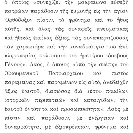
ὁ ὁποῖος «συνεχίζει τὴν μακραίωνα εὐσεβῆ
πατρώαν παράδοσιν τῆς ἐμμονῆς εἰς τὴν ἁγίαν
Ὀρθόδοξον πίστιν, τὸ φρόνημα καὶ τὸ ἦθος
αὐτῆς, καὶ ὅλας τὰς συναφεῖς πνευματικὰς
καὶ ἠθικὰς ἐκείνας ἀξίας, τὰς συναπαρτιζούσας
τὸν χαρακτήρα καὶ τὴν μοναδικότητα τοῦ ἀπὸ
κληρονομίας πολιτισμοῦ τοῦ ἡμετέρου εὐσεβοῦς
Γένους». Λαός, ὁ ὁποῖος «ὑπὸ τὴν σκέπην τοῦ
Οἰκουμενικοῦ Πατριαρχείου καὶ πιστὸς
παραμείνας καὶ παραμένων εἰς αὐτό, ἀνεδείχθη
ἄξιος ἑαυτοῦ, διασώσας διὰ μέσου ποικίλων
ἱστορικῶν περιπετειῶν καὶ καταιγίδων, τὴν
ἑαυτοῦ ὀντότητα καὶ προσωπικότητα». Λαὸς μὲ
πίστιν καὶ παράδοσιν, μὲ ἐνέργειαν καὶ
δυναμικότητα, μὲ ἀξιοπρέπειαν, φρόνημα καὶ