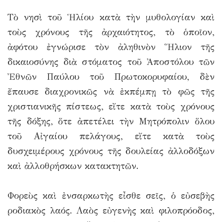
Τὸ νησὶ τοῦ Ἡλίου κατὰ τὴν μυθολογίαν καὶ
τοὺς χρόνους τῆς ἀρχαιότητος, τὸ ὁποῖον,
ἀφότου ἐγνώρισε τὸν ἀληθινὸν Ἥλιον τῆς
δικαιοσύνης διὰ στόματος τοῦ Ἀποστόλου τῶν
Ἐθνῶν Παύλου τοῦ Πρωτοκορυφαίου, δὲν
ἔπαυσε διαχρονικῶς νὰ ἐκπέμπῃ τὸ φῶς τῆς
χριστιανικῆς πίστεως, εἴτε κατὰ τοὺς χρόνους
τῆς δόξης, ὅτε ἀπετέλει τὴν Μητρόπολιν ὅλου
τοῦ Αἰγαίου πελάγους, εἴτε κατὰ τοὺς
δυσχειμέρους χρόνους τῆς δουλείας ἀλλοδόξων
καὶ ἀλλοθρήσκων κατακτητῶν.
Φορεὺς καὶ ἐνσαρκωτὴς εἶσθε σεῖς, ὁ εὐσεβὴς
ροδιακὸς λαός. Λαὸς εὐγενὴς καὶ φιλοπρόοδος,