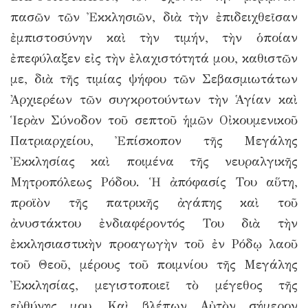
πασῶν τῶν Ἐκκλησιῶν, διὰ τὴν ἐπιδειχθεῖσαν
ἐμπιστοσύνην καὶ τὴν τιμήν, τὴν ὁποίαν
ἐπεφύλαξεν εἰς τὴν ἐλαχιστότητά μου, καθιστῶν
με, διὰ τῆς τιμίας ψήφου τῶν Σεβασμιωτάτων
Ἀρχιερέων τῶν συγκροτούντων τὴν Ἁγίαν καὶ
Ἱερὰν Σύνοδον τοῦ σεπτοῦ ἡμῶν Οἰκουμενικοῦ
Πατριαρχείου, Ἐπίσκοπον τῆς Μεγάλης
Ἐκκλησίας καὶ ποιμένα τῆς νευραλγικῆς
Μητροπόλεως Ρόδου. Ἡ ἀπόφασίς Του αὕτη,
προϊὸν τῆς πατρικῆς ἀγάπης καὶ τοῦ
ἀνυστάκτου ἐνδιαφέροντός Του διὰ τὴν
ἐκκλησιαστικὴν προαγωγὴν τοῦ ἐν Ρόδῳ λαοῦ
τοῦ Θεοῦ, μέρους τοῦ ποιμνίου τῆς Μεγάλης
Ἐκκλησίας, μεγιστοποιεῖ τὸ μέγεθος τῆς
εὐθύνης μου. Καὶ βλέπων Αὐτὸν σήμερον