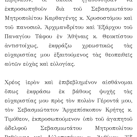
ἐκπροσωπηθοῦν διὰ τοῦ Σεβασμιωτάτου
Μητροπολίτου Καρθαγένης κ. Χρυσοστόμου καὶ
τοῦ πανοσιολ. Ἀρχιμανδρίτου καὶ Ἐξάρχου τοῦ
Παναγίου Τάφου ἐν Ἀθήναις κ. Θεοκτίστου
ἀντιστοίχως, ἐκφράζω χρεωστικῶς τὰς
εὐχαριστίας μου ἐξαιτούμενος τὰς θεοπειθεῖς
αὐτῶν εὐχὰς καὶ εὐλογίας.
Χρέος ἱερὸν καὶ ἐπιβεβλημένον αἰσθάνομαι
ὅπως ἐκφράσω ἐκ βάθους ψυχῆς τὰς
εὐχαριστίας μου πρὸς τὸν πολιὸν Γέροντά μου,
τὸν Σεβασμιώτατον Ἀρχιεπίσκοπον Κρήτης κ.
Τιμόθεον, ἐκπροσωπούμενον ὑπὸ τοῦ ἀγαπητοῦ
ἀδελφοῦ Σεβασμιωτάτου Μητροπολίτου