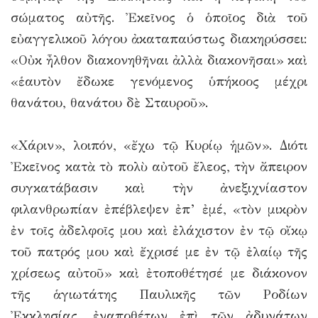
σώματος αὐτῆς. Ἐκεῖνος ὁ ὁποῖος διὰ τοῦ
εὐαγγελικοῦ λόγου ἀκαταπαύστως διακηρύσσει:
«Οὐκ ἦλθον διακονηθῆναι ἀλλὰ διακονῆσαι» καὶ
«ἑαυτὸν ἔδωκε γενόμενος ὑπήκοος μέχρι
θανάτου, θανάτου δὲ Σταυροῦ».
«Χάριν», λοιπόν, «ἔχω τῷ Κυρίῳ ἡμῶν». Διότι
Ἐκεῖνος κατὰ τὸ πολὺ αὐτοῦ ἔλεος, τὴν ἄπειρον
συγκατάβασιν καὶ τὴν ἀνεξιχνίαστον
φιλανθρωπίαν ἐπέβλεψεν ἐπ’ ἐμέ, «τὸν μικρὸν
ἐν τοῖς ἀδελφοῖς μου καὶ ἐλάχιστον ἐν τῷ οἴκῳ
τοῦ πατρός μου καὶ ἔχρισέ με ἐν τῷ ἐλαίῳ τῆς
χρίσεως αὐτοῦ» καὶ ἐτοποθέτησέ με διάκονον
τῆς ἁγιωτάτης Παυλικῆς τῶν Ροδίων
Ἐκκλησίας, ἐναποθέτων ἐπὶ τῶν ἀδυνάτων