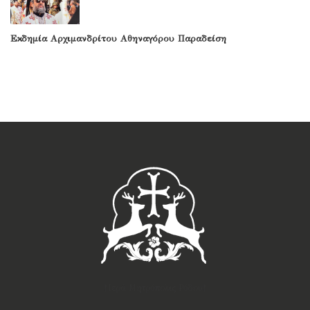
Εκδημία Αρχιμανδρίτου Αθηναγόρου Παραδείση
†Ιερά Μητρόπολις Ρόδου†