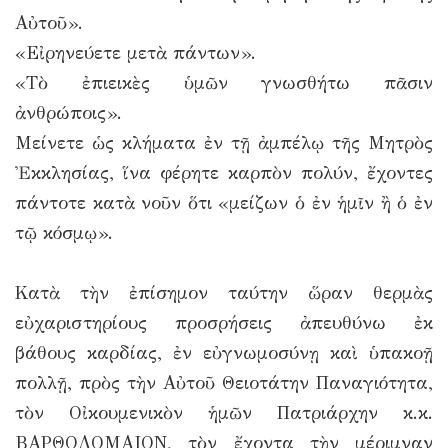
Αὐτοῦ».
«Εἰρηνεύετε μετὰ πάντων».
«Τὸ ἐπιεικὲς ὑμῶν γνωσθήτω πᾶσιν
ἀνθρώποις».
Μείνετε ὡς κλήματα ἐν τῇ ἀμπέλῳ τῆς Μητρὸς
Ἐκκλησίας, ἵνα φέρητε καρπὸν πολύν, ἔχοντες
πάντοτε κατὰ νοῦν ὅτι «μείζων ὁ ἐν ἡμῖν ἢ ὁ ἐν
τῷ κόσμῳ».
Κατὰ τὴν ἐπίσημον ταύτην ὥραν θερμὰς
εὐχαριστηρίους προσρήσεις ἀπευθύνω ἐκ
βάθους καρδίας, ἐν εὐγνωμοσύνῃ καὶ ὑπακοῇ
πολλῇ, πρὸς τὴν Αὐτοῦ Θειοτάτην Παναγιότητα,
τὸν Οἰκουμενικὸν ἡμῶν Πατριάρχην κ.κ.
ΒΑΡΘΟΛΟΜΑΙΟΝ, τὸν ἔχοντα τὴν μέριμναν