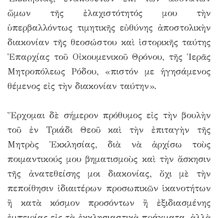
ὤμων τῆς ἐλαχιστότητός μου τὴν
ὑπερβαλλόντως τιμητικῆς εὐθύνης ἀποστολικὴν
διακονίαν τῆς θεοσώστου καὶ ἱστορικῆς ταύτης
Ἐπαρχίας τοῦ Οἰκουμενικοῦ Θρόνου, τῆς Ἱερᾶς
Μητροπόλεως Ρόδου, «πιστόν με ἡγησάμενος
θέμενος εἰς τὴν διακονίαν ταύτην».
Ἔρχομαι δὲ σήμερον πρόθυμος εἰς τὴν βουλὴν
τοῦ ἐν Τριάδι Θεοῦ καὶ τὴν ἐπιταγὴν τῆς
Μητρὸς Ἐκκλησίας, διὰ νὰ ἀρχίσω τοὺς
ποιμαντικούς μου βηματισμοὺς καὶ τὴν ἄσκησιν
τῆς ἀνατεθείσης μοι διακονίας, ὄχι μὲ τὴν
πεποίθησιν ἰδιαιτέρων προσωπικῶν ἱκανοτήτων
ἢ κατὰ κόσμον προσόντων ἢ ἐξιδιασμένης
ἐμπειρίας εἰς τὰ ἐκκλησιαστικὰ πράγματα, ἀλλὰ