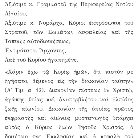
Ἀξιότιμε κ. Γραμματεῦ τῆς Περιφερείας Νοτίου
Αἰγαίου,
Ἀξιότιμε κ. Νομάρχα, Κύριοι ἐκπρόσωποι τοῦ
Στρατοῦ, τῶν Σωμάτων ἀσφαλείας καὶ τῆς
Τοπικῆς αὐτοδιοικήσεως,
Ἐντιμότατοι Ἄρχοντες,
Λαὲ τοῦ Κυρίου ἠγαπημένε.
«Χάριν ἔχω τῷ Κυρίῳ ἡμῶν, ὅτι πιστόν με
ἡγήσατο, θέμενος εἰς τὴν διακονίαν ταύτην»
(Α΄ Τιμ. α΄ 12). Διακονίαν πίστεως ἐν Χριστῷ,
ἀγάπης θείας καὶ ἀνυπερβλήτου καὶ ἐλπίδος
ζωῆς αἰωνίου. Διακονίαν τῆς ὁποίας πρῶτος
ἐκφραστὴς καὶ αἰώνιος μυσταγωγὸς ὑπάρχει
αὐτὸς ὁ Κύριος ἡμῶν Ἰησοῦς Χριστός, ὁ
δομήτωρ τῆς Ἐκκλησίας καὶ ἡ κεφαλὴ τοῦ