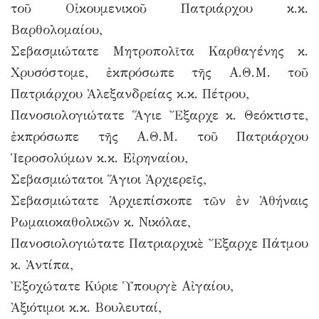
τοῦ Οἰκουμενικοῦ Πατριάρχου κ.κ.
Βαρθολομαίου,
Σεβασμιώτατε Μητροπολῖτα Καρθαγένης κ.
Χρυσόστομε, ἐκπρόσωπε τῆς Α.Θ.Μ. τοῦ
Πατριάρχου Ἀλεξανδρείας κ.κ. Πέτρου,
Πανοσιολογιώτατε Ἅγιε Ἔξαρχε κ. Θεόκτιστε,
ἐκπρόσωπε τῆς Α.Θ.Μ. τοῦ Πατριάρχου
Ἱεροσολύμων κ.κ. Εἰρηναίου,
Σεβασμιώτατοι Ἅγιοι Ἀρχιερεῖς,
Σεβασμιώτατε Ἀρχιεπίσκοπε τῶν ἐν Ἀθήναις
Ρωμαιοκαθολικῶν κ. Νικόλαε,
Πανοσιολογιώτατε Πατριαρχικὲ Ἔξαρχε Πάτμου
κ. Ἀντίπα,
Ἐξοχώτατε Κύριε Ὑπουργὲ Αἰγαίου,
Ἀξιότιμοι κ.κ. Βουλευταί,