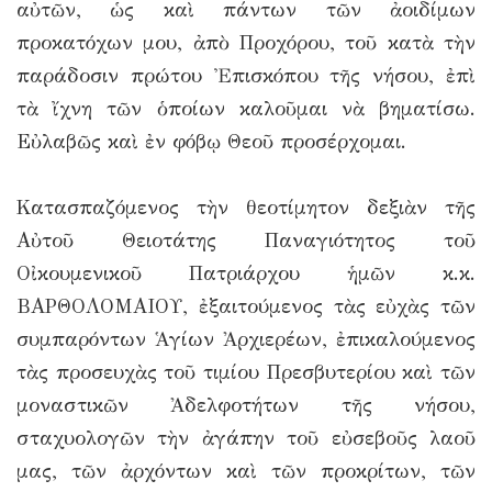
αὐτῶν, ὡς καὶ πάντων τῶν ἀοιδίμων
προκατόχων μου, ἀπὸ Προχόρου, τοῦ κατὰ τὴν
παράδοσιν πρώτου Ἐπισκόπου τῆς νήσου, ἐπὶ
τὰ ἴχνη τῶν ὁποίων καλοῦμαι νὰ βηματίσω.
Εὐλαβῶς καὶ ἐν φόβῳ Θεοῦ προσέρχομαι.
Κατασπαζόμενος τὴν θεοτίμητον δεξιὰν τῆς
Αὐτοῦ Θειοτάτης Παναγιότητος τοῦ
Οἰκουμενικοῦ Πατριάρχου ἡμῶν κ.κ.
ΒΑΡΘΟΛΟΜΑΙΟΥ, ἐξαιτούμενος τὰς εὐχὰς τῶν
συμπαρόντων Ἁγίων Ἀρχιερέων, ἐπικαλούμενος
τὰς προσευχὰς τοῦ τιμίου Πρεσβυτερίου καὶ τῶν
μοναστικῶν Ἀδελφοτήτων τῆς νήσου,
σταχυολογῶν τὴν ἀγάπην τοῦ εὐσεβοῦς λαοῦ
μας, τῶν ἀρχόντων καὶ τῶν προκρίτων, τῶν