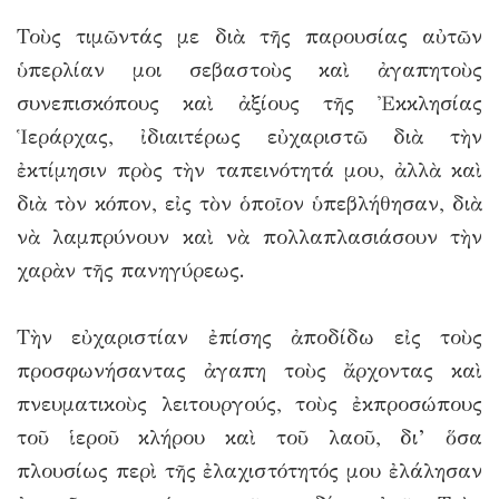
Τοὺς τιμῶντάς με διὰ τῆς παρουσίας αὐτῶν
ὑπερλίαν μοι σεβαστοὺς καὶ ἀγαπητοὺς
συνεπισκόπους καὶ ἀξίους τῆς Ἐκκλησίας
Ἱεράρχας, ἰδιαιτέρως εὐχαριστῶ διὰ τὴν
ἐκτίμησιν πρὸς τὴν ταπεινότητά μου, ἀλλὰ καὶ
διὰ τὸν κόπον, εἰς τὸν ὁποῖον ὑπεβλήθησαν, διὰ
νὰ λαμπρύνουν καὶ νὰ πολλαπλασιάσουν τὴν
χαρὰν τῆς πανηγύρεως.
Τὴν εὐχαριστίαν ἐπίσης ἀποδίδω εἰς τοὺς
προσφωνήσαντας ἀγαπη τοὺς ἄρχοντας καὶ
πνευματικοὺς λειτουργούς, τοὺς ἐκπροσώπους
τοῦ ἱεροῦ κλήρου καὶ τοῦ λαοῦ, δι’ ὅσα
πλουσίως περὶ τῆς ἐλαχιστότητός μου ἐλάλησαν