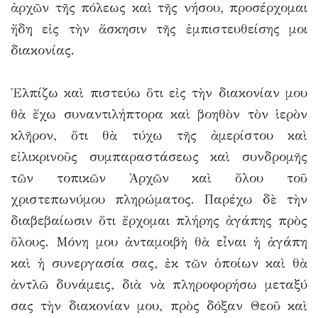
ἀρχῶν τῆς πόλεως καὶ τῆς νήσου, προσέρχομαι
ἤδη εἰς τὴν ἄσκησιν τῆς ἐμπιστευθείσης μοι
διακονίας.
Ἐλπίζω καὶ πιστεύω ὅτι εἰς τὴν διακονίαν μου
θὰ ἔχω συναντιλήπτορα καὶ βοηθὸν τὸν ἱερὸν
κλῆρον, ὅτι θὰ τύχω τῆς ἀμερίστου καὶ
εἰλικρινοῦς συμπαραστάσεως καὶ συνδρομῆς
τῶν τοπικῶν Ἀρχῶν καὶ ὅλου τοῦ
χριστεπωνύμου πληρώματος. Παρέχω δὲ τὴν
διαβεβαίωσιν ὅτι ἔρχομαι πλήρης ἀγάπης πρὸς
ὅλους. Μόνη μου ἀνταμοιβὴ θὰ εἶναι ἡ ἀγάπη
καὶ ἡ συνεργασία σας, ἐκ τῶν ὁποίων καὶ θὰ
ἀντλῶ δυνάμεις, διὰ νὰ πληροφορήσω μεταξύ
σας τὴν διακονίαν μου, πρὸς δόξαν Θεοῦ καὶ