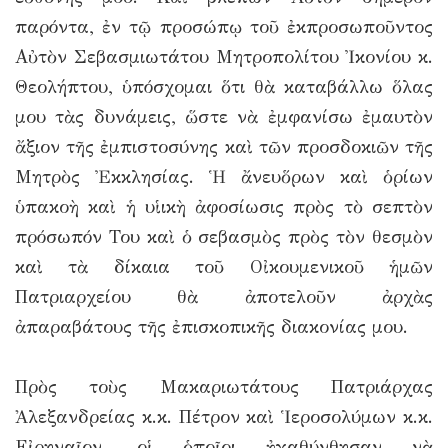
παρόντα, ἐν τῷ προσώπῳ τοῦ ἐκπροσωποῦντος
Αὐτὸν Σεβασμιωτάτου Μητροπολίτου Ἰκονίου κ.
Θεολήπτου, ὑπόσχομαι ὅτι θὰ καταβάλλω ὅλας
μου τὰς δυνάμεις, ὥστε νὰ ἐμφανίσω ἐμαυτὸν
ἄξιον τῆς ἐμπιστοσύνης καὶ τῶν προσδοκιῶν τῆς
Μητρὸς Ἐκκλησίας. Ἡ ἄνευὅρων καὶ ὁρίων
ὑπακοὴ καὶ ἡ υἱικὴ ἀφοσίωσις πρὸς τὸ σεπτὸν
πρόσωπόν Του καὶ ὁ σεβασμὸς πρὸς τὸν θεσμὸν
καὶ τὰ δίκαια τοῦ Οἰκουμενικοῦ ἡμῶν
Πατριαρχείου θὰ ἀποτελοῦν ἀρχὰς
ἀπαραβάτους τῆς ἐπισκοπικῆς διακονίας μου.
Πρὸς τοὺς Μακαριωτάτους Πατριάρχας
Ἀλεξανδρείας κ.κ. Πέτρον καὶ Ἱεροσολύμων κ.κ.
Εἰρηναῖον, οἱ ὁποῖοι ἠγαθύνθησαν νὰ