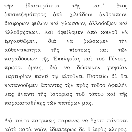
τὴν ἰδιαιτερότητα τῆς κατ’ ἔτος
ἐπισκεψιμότητος ὑπὸ χιλιάδων ἀνθρώπων,
διαφόρων φυλῶν καὶ γλωσσῶν, ἀλλοδόξων καὶ
ἀλλοθρήσκων. Καὶ ὀφείλομεν ἀπὸ κοινοῦ νὰ
ἐργασθῶμεν, διὰ νὰ βιώσωμεν τὴν
αὐθεντικότητα τῆς πίστεως καὶ τῶν
παραδόσεων τῆς Ἐκκλησίας καὶ τοῦ Γένους,
πρῶτοι ἐμεῖς, διὰ νὰ δώσωμεν γνησίαν
μαρτυρίαν παντὶ τῷ αἰτοῦντι. Πιστεύω δὲ ὅτι
κατανοοῦμεν ἅπαντες τὴν πρὸς τοῦτο ὀφειλήν
μας ἔναντι τῆς ἱστορίας τοῦ τόπου καὶ τῆς
παρακαταθήκης τῶν πατέρων μας.
Διὰ τοῦτο πατρικῶς παραινῶ νὰ ἔχετε πάντοτε
αὐτὸ κατὰ νοῦν, ἰδιαιτέρως δὲ ὁ ἱερὸς κλῆρος,