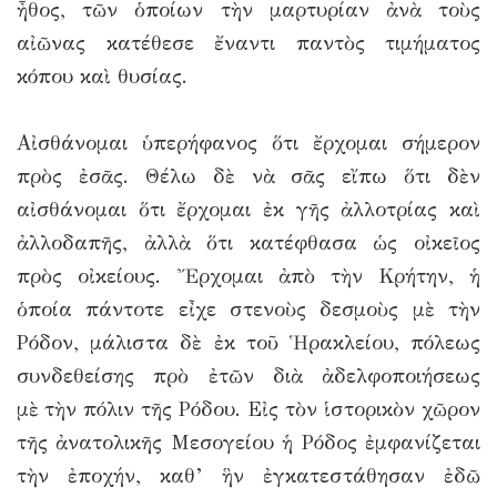
ἦθος, τῶν ὁποίων τὴν μαρτυρίαν ἀνὰ τοὺς
αἰῶνας κατέθεσε ἔναντι παντὸς τιμήματος
κόπου καὶ θυσίας.
Αἰσθάνομαι ὑπερήφανος ὅτι ἔρχομαι σήμερον
πρὸς ἐσᾶς. Θέλω δὲ νὰ σᾶς εἴπω ὅτι δὲν
αἰσθάνομαι ὅτι ἔρχομαι ἐκ γῆς ἀλλοτρίας καὶ
ἀλλοδαπῆς, ἀλλὰ ὅτι κατέφθασα ὡς οἰκεῖος
πρὸς οἰκείους. Ἔρχομαι ἀπὸ τὴν Κρήτην, ἡ
ὁποία πάντοτε εἶχε στενοὺς δεσμοὺς μὲ τὴν
Ρόδον, μάλιστα δὲ ἐκ τοῦ Ἡρακλείου, πόλεως
συνδεθείσης πρὸ ἐτῶν διὰ ἀδελφοποιήσεως
μὲ τὴν πόλιν τῆς Ρόδου. Εἰς τὸν ἱστορικὸν χῶρον
τῆς ἀνατολικῆς Μεσογείου ἡ Ρόδος ἐμφανίζεται
τὴν ἐποχήν, καθ’ ἣν ἐγκατεστάθησαν ἐδῶ