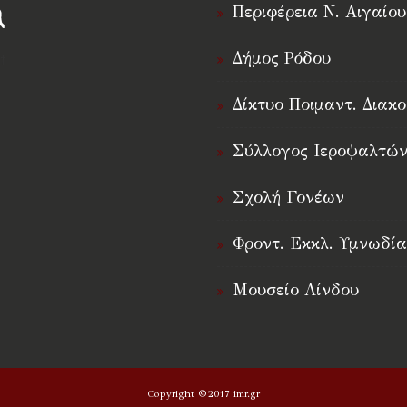
Περιφέρεια Ν. Αιγαίου
Δήμος Ρόδου
†
Δίκτυο Ποιμαντ. Διακο
Σύλλογος Ιεροψαλτών
Σχολή Γονέων
Φροντ. Εκκλ. Υμνωδία
Μουσείο Λίνδου
Copyright ©2017 imr.gr