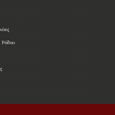
νίας
 Ρόδου
ς