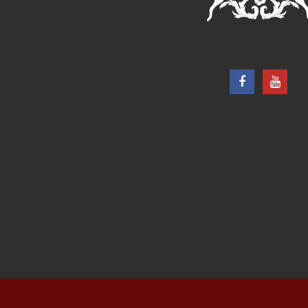
†Ιερά Μητρόπολις Ρόδου