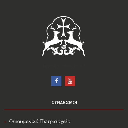
†Ιερά Μητρόπολις Ρόδου†
ΣΥΝΔΕΣΜΟΙ
Οικουμενικό Πατριαρχείο