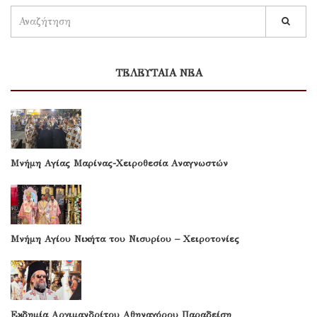
ΤΕΛΕΥΤΑΙΑ ΝΕΑ
Μνήμη Αγίας Μαρίνας-Χειροθεσία Αναγνωστών
Μνήμη Αγίου Νικήτα του Νισυρίου – Χειροτονίες
Εκδημία Αρχιμανδρίτου Αθηναγόρου Παραδείση