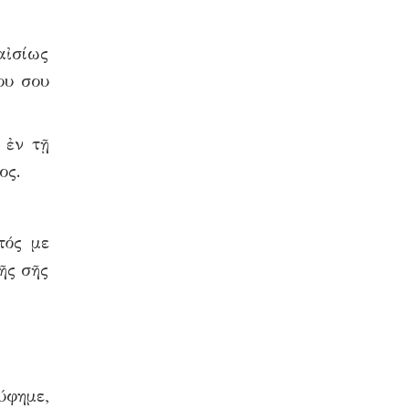
αἰσίως
ου σου
 ἐν τῇ
ος.
τός με
ῆς σῆς
ύφημε,