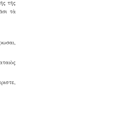
ῆς τῆς
ᾶσι τὰ
ρωσαι,
αταιὸς
ριστε,