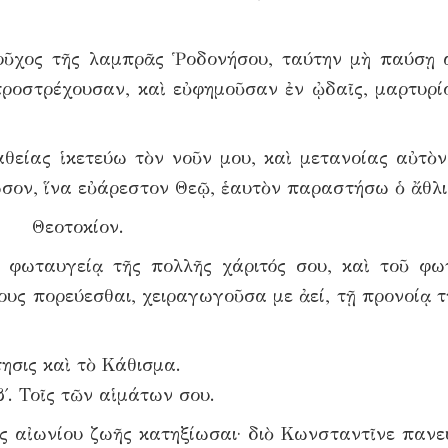
ιοῦχος τῆς λαμπρᾶς Ῥοδονήσου, ταύτην μὴ παύσῃ 
προστρέχουσαν, καὶ εὐφημοῦσαν ἐν ᾠδαῖς, μαρτυρί
θείας ἱκετεύω τὸν νοῦν μου, καὶ μετανοίας αὐτὸν
ωσον, ἵνα εὐάρεστον Θεῷ, ἑαυτὸν παραστήσω ὁ ἄθλι
Θεοτοκίον.
φωταυγείᾳ τῆς πολλῆς χάριτός σου, καὶ τοῦ φω
υς πορεύεσθαι, χειραγωγοῦσα με ἀεί, τῇ προνοίᾳ τ
τησις καὶ τὸ Κάθισμα.
΄. Τοῖς τῶν αἱμάτων σου.
ῆς αἰωνίου ζωῆς κατηξίωσαι· διὸ Κωνσταντῖνε πανε