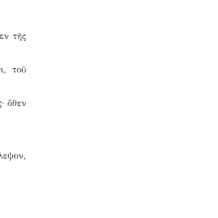
εν τῆς
ι, τοῦ
· ὅθεν
λεψον,