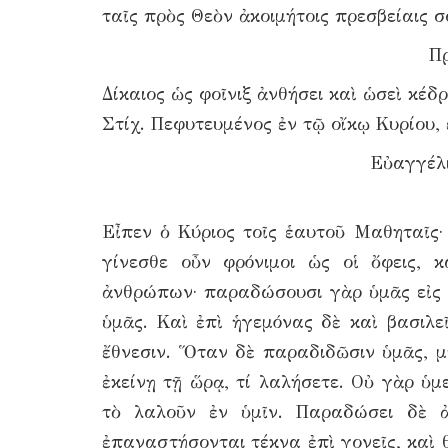
ταῖς πρὸς Θεὸν ἀκοιμήτοις πρεσβείαις 
Πρ
Δίκαιος ὡς φοῖνιξ ἀνθήσει καὶ ὡσεὶ κέδ
Στίχ. Πεφυτευμένος ἐν τῷ οἴκῳ Κυρίου, 
Εὐαγγέλι
Εἶπεν ὁ Κύριος τοῖς ἑαυτοῦ Μαθηταῖς
γίνεσθε οὖν φρόνιμοι ὡς οἱ ὄφεις, 
ἀνθρώπων· παραδώσουσι γὰρ ὑμᾶς εἰς 
ὑμᾶς. Καὶ ἐπὶ ἡγεμόνας δὲ καὶ βασιλεῖ
ἔθνεσιν. Ὅταν δὲ παραδιδῶσιν ὑμᾶς, μ
ἐκείνῃ τῇ ὥρᾳ, τί λαλήσετε. Οὐ γὰρ ὑμ
τὸ λαλοῦν ἐν ὑμῖν. Παραδώσει δὲ ἀ
ἐπαναστήσονται τέκνα ἐπὶ γονεῖς, καὶ