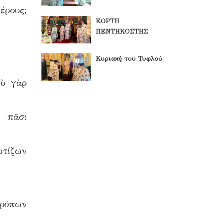
έρους;
ΕΟΡΤΗ
ΠΕΝΤΗΚΟΣΤΗΣ
Κυριακή του Τυφλού
σὺ γὰρ
ς πᾶσι
ωτίζων
τρόπων