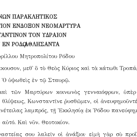
ΝΩΝ ΠΑΡΑΚΛΗΤΙΚΟΣ
ΓΙΟΝ ΕΝΔΟΞΟΝ ΝΕΟΜΑΡΤΥΡΑ
ΑΝΤΙΝΟΝ ΤΟΝ ΥΔΡΑΙΟΝ
 ΕΝ ΡΟΔῼ ΑΘΛΗΣΑΝΤΑ
ρίλλου Μητροπολίτου Ρόδου
κουσον, μεθ᾿ ὃ τὸ Θεὸς Κύριος καὶ τὰ κάτωθι Τροπά
. Ὁ ὑψωθεὶς ἐν τῷ Σταυρῷ.
 καὶ τῶν Μαρτύρων κοινωνὸς γενναιόφρων, ὑπὲ
ς θλίψεως, Κωνσταντῖνε ῥυσθῶμεν, οἱ ἀνευφημοῦντέ
ἀνέτειλας λαμπρός, τῇ Ἐκκλησίᾳ ἐκ Ῥόδου πανεύφημ
 αὐτό. Καὶ νῦν. Θεοτοκίον.
αστείας σου λαλεῖν οἱ ἀνάξιοι· εἰμὴ γὰρ σὺ προ