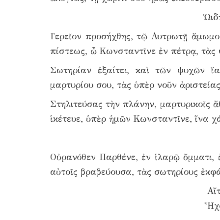
Ὠιδ
Ι῾ερεῖον προσήχθης, τῷ Λυτρωτῇ ἄμωμο
πίστεως, ὦ Κωνσταντῖνε ἐν πέτρᾳ, τὰς
Σωτηρίαν ἐξαίτει, καὶ τῶν ψυχῶν ἴα
μαρτυρίου σου, τὰς ὑπὲρ νοῦν ἀριστείας
Στηλιτεύσας τὴν πλάνην, μαρτυρικοῖς ἄ
ἱκέτευε, ὑπὲρ ἡμῶν Κωνσταντῖνε, ἵνα χά
Οὐρανόθεν Παρθένε, ἐν ἱλαρῷ ὄμματι, 
αὐτοῖς βραβεύουσα, τὰς σωτηρίους ἐκφά
Αἴ
Ἦχο