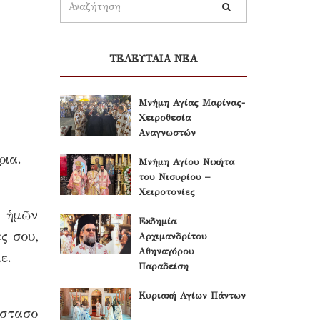
ΤΕΛΕΥΤΑΙΑ ΝΕΑ
Μνήμη Αγίας Μαρίνας-
Χειροθεσία
Αναγνωστών
ρια.
Μνήμη Αγίου Νικήτα
του Νισυρίου –
Χειροτονίες
ρ ἡμῶν
Εκδημία
ς σου,
Αρχιμανδρίτου
Αθηναγόρου
ε.
Παραδείση
Κυριακή Αγίων Πάντων
ΐστασο