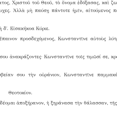
τος, Χριστοῦ τοῦ Θεοῦ, τὸ ὄνομα ἐδόξασας, καὶ ζω
υχες. Ἀλλὰ μὴ παύσῃ πάντοτε ἡμῖν, αἰτούμενος π
ὴ δ΄. Εἰσακήκοα Κύριε.
ἔπαινον προσδεχόμενος, Κωνσταντῖνε αὐτοὺς λύτ
 σου ἀνακράζοντες· Κωνσταντῖνε τοῖς τιμῶσί σε, κρ
σβείαν σου τὴν οὐράνιον, Κωνσταντῖνε παμμακά
Θεοτοκίον.
δέομαι ἀποξήρανον, ἡ ξηράνασα τὴν θάλασσαν, τῆς