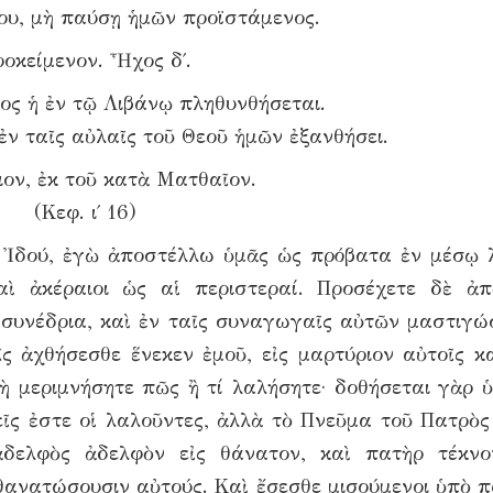
σου, μὴ παύσῃ ἡμῶν προϊστάμενος.
οκείμενον. Ἦχος δ΄.
ρος ἡ ἐν τῷ Λιβάνῳ πληθυνθήσεται.
ἐν ταῖς αὐλαῖς τοῦ Θεοῦ ἡμῶν ἐξανθήσει.
ον, ἐκ τοῦ κατὰ Ματθαῖον.
(Κεφ. ι΄ 16)
· Ἰδού, ἐγὼ ἀποστέλλω ὑμᾶς ὡς πρόβατα ἐν μέσῳ 
καὶ ἀκέραιοι ὡς αἱ περιστεραί. Προσέχετε δὲ ἀ
συνέδρια, καὶ ἐν ταῖς συναγωγαῖς αὐτῶν μαστιγώ
ς ἀχθήσεσθε ἕνεκεν ἐμοῦ, εἰς μαρτύριον αὐτοῖς κα
ὴ μεριμνήσητε πῶς ἢ τί λαλήσητε· δοθήσεται γὰρ ὑ
εῖς ἐστε οἱ λαλοῦντες, ἀλλὰ τὸ Πνεῦμα τοῦ Πατρὸς
δελφὸς ἀδελφὸν εἰς θάνατον, καὶ πατὴρ τέκνο
 θανατώσουσιν αὐτούς. Καὶ ἔσεσθε μισούμενοι ὑπὸ 