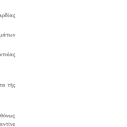
αρδίας
ημάτων
ντοίας
τα τῆς
φθόνως
αντῖνε