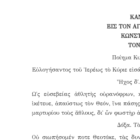
ΚΑ
ΕΙΣ ΤΟΝ Α
ΚΩΝΣΤ
ΤΟΝ
Ποίημα Κυ
Εὐλογήσαντος τοῦ Ἱερέως τὸ Κύριε εἰσά
Ἦχος δ΄
Ω῾ς εὐσεβείας ἀθλητὴς οὐρανόφρων,
ἱκέτευε, ἀπαύστως τὸν Θεόν, ἵνα πάση
μαρτυρίου τοὺς ἄθλους, δι᾿ ὧν φωστὴρ 
Δόξα. Τὸ
Οὐ σιωπήσομέν ποτε Θεοτόκε, τὰς δυν