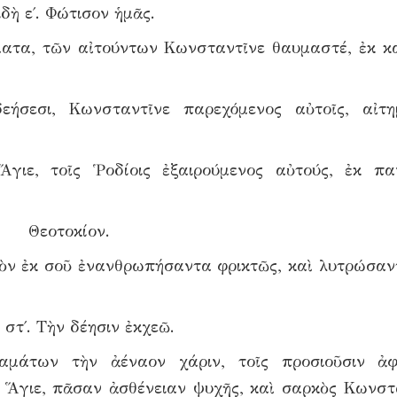
δὴ ε΄. Φώτισον ἡμᾶς.
ματα, τῶν αἰτούντων Κωνσταντῖνε θαυμαστέ, ἐκ κ
εήσεσι, Κωνσταντῖνε παρεχόμενος αὐτοῖς, αἰτ
γιε, τοῖς Ῥοδίοις ἐξαιρούμενος αὐτούς, ἐκ πα
Θεοτοκίον.
τὸν ἐκ σοῦ ἐνανθρωπήσαντα φρικτῶς, καὶ λυτρώσαν
 στ΄. Τὴν δέησιν ἐκχεῶ.
αμάτων τὴν ἀέναον χάριν, τοῖς προσιοῦσιν ἀ
υ Ἅγιε, πᾶσαν ἀσθένειαν ψυχῆς, καὶ σαρκὸς Κωνστ