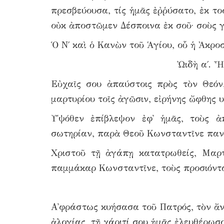
πρεσβεύουσα, τίς ἡμᾶς ἐῤῥύσατο, ἐκ το
οὐκ ἀποστῶμεν Δέσποινα ἐκ σοῦ· σοὺς γ
Ὁ Ν΄ καὶ ὁ Κανὼν τοῦ Ἁγίου, οὗ ἡ Ἀκρο
Ὠιδὴ α΄. Ἦ
Εὐχαῖς σου ἀπαύστοις πρὸς τὸν Θεόν,
μαρτυρίου τοῖς ἀγῶσιν, εἰρήνης ὤφθης 
Υ῾ψόθεν ἐπίβλεψον ἐφ᾿ ἡμᾶς, τοὺς ἀ
σωτηρίαν, παρὰ Θεοῦ Κωνσταντῖνε παν
Χριστοῦ τῇ ἀγάπῃ κατατρωθείς, Μαρ
παμμάκαρ Κωνσταντῖνε, τοὺς προσιόντα
Α᾽φράστως κυήσασα τοῦ Πατρός, τὸν ἄ
ἀλογίας, τῇ χάριτί σου ἡμᾶς ἐλευθέρωσο