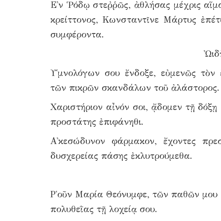
Ε᾿ν Ῥόδῳ στεῤῥῶς, ἀθλήσας μέχρις αἵμα
κρείττονος, Κωνσταντῖνε Μάρτυς ἐπέτ
συμφέροντα.
Ὠιδ
Υ῾μνολόγων σου ἔνδοξε, εὐμενῶς τὸν 
τῶν πικρῶν σκανδάλων τοῦ ἀλάστορος.
Χαριστήριον αἶνόν σοι, ᾄδομεν τῇ δόξῃ
προστάτης ἐπιφάνηθι.
Α᾿κεσώδυνον φάρμακον, ἔχοντες πρε
δυσχερείας πάσης ἐκλυτρούμεθα.
Ρ῾οῦν Μαρία Θεόνυμφε, τῶν παθῶν μου 
πολυθεῒας τῇ λοχείᾳ σου.