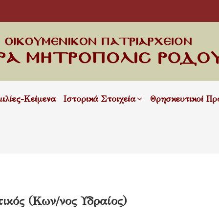
μιλίες-Κείμενα
Ιστορικά Στοιχεία
Θρησκευτικοί Πρ
ικός (Κων/νος Υδραίος)