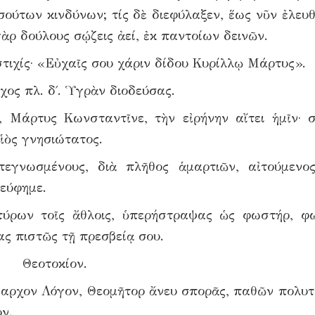
σούτων κινδύνων; τίς δὲ διεφύλαξεν, ἕως νῦν ἐλευθ
ὰρ δούλους σῴζεις ἀεί, ἐκ παντοίων δεινῶν.
στιχίς· «Εὐχαῖς σου χάριν δίδου Κυρίλλῳ Μάρτυς».
χος πλ. δ΄. Ὑγρὰν διοδεύσας.
 Μάρτυς Κωνσταντῖνε, τὴν εἰρήνην αἴτει ἡμῖν· 
υἱὸς γνησιώτατος.
πεγνωσμένους, διὰ πλῆθος ἁμαρτιῶν, αἰτούμενο
εύφημε.
τύρων τοῖς ἄθλοις, ὑπερήστραψας ὡς φωστήρ, φ
ς πιστῶς τῇ πρεσβείᾳ σου.
Θεοτοκίον.
ναρχον Λόγον, Θεομῆτορ ἄνευ σπορᾶς, παθῶν πολυ
ν.