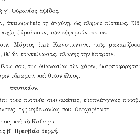
ὴ γ΄. Οὐρανίας ἁψῖδος.
ν, ἀπαιωρηθείς τῇ ἀγχόνῃ, ὡς πλήρης πίστεως. Ὅθ
 ψυχὰς ἑδραίωσον, τῶν εὐφημούντων σε.
σιν, Μάρτυς ἱερὲ Κωνσταντῖνε, τοῖς μακαρίζουσ
, δι᾿ ὧν ἐταπείνωσας, πλάνης τὴν ἔπαρσιν.
θλοις σου, τῆς ἀθανασίας τὴν χάριν, ἐκαρποφόρησας
ριν εὕρωμεν, καὶ θεῖον ἔλεος.
Θεοτοκίον.
ἐπὶ τοὺς πιστούς σου οἰκέτας, εὐσπλάγχνως πρόσβ
νσεις, τῆς κηδεμονίας σου, Θεοχαρίτωτε.
τησις καὶ τὸ Κάθισμα.
ς β΄. Πρεσβεία θερμή.