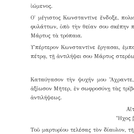
ἰώμενος.
Ο῾ μέγιστος Κωνσταντῖνε ἔνδοξε, πολ
φυλάττων, ὑπὸ τὴν θείαν σου σκέπην 
Μάρτυς τὰ τρόπαια.
Υ῾πέρτερον Κωνσταντῖνε ἔργασαι, ἐμπα
πέτρᾳ, τῇ ἀντιλήψει σου Μάρτυς στερέ
Καταύγασον τὴν ψυχήν μου Ἄχραντε, 
ἀξίωσον Μῆτερ, ἐν σωφροσύνῃ τὰς τρίβο
ἀντιλήψεως.
Αἴ
Ἦχος β
Τοῦ μαρτυρίου τελέσας τὸν δίαυλον, τ