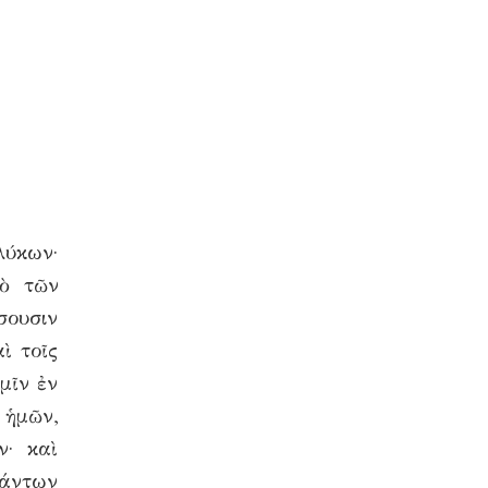
λύκων·
πὸ τῶν
σουσιν
ὶ τοῖς
μῖν ἐν
 ἡμῶν,
ν· καὶ
πάντων