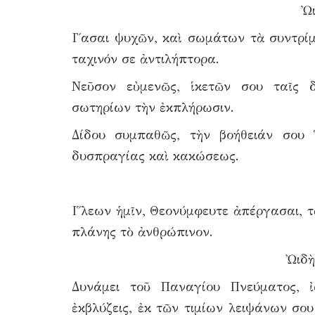
Ὠι
Ι῎ασαι ψυχῶν, καὶ σωμάτων τὰ συντρί
ταχινόν σε ἀντιλήπτορα.
Νεῦσον εὐμενῶς, ἱκετῶν σου ταῖς δ
σωτηρίων τὴν ἐκπλήρωσιν.
Δίδου συμπαθῶς, τὴν βοήθειάν σου Ἅ
δυσπραγίας καὶ κακώσεως.
Ι῞λεων ἡμῖν, Θεονύμφευτε ἀπέργασαι, 
πλάνης τὸ ἀνθρώπινον.
Ὠιδὴ
Δυνάμει τοῦ Παναγίου Πνεύματος, ἰ
ἐκβλύζεις, ἐκ τῶν τιμίων λειψάνων σο