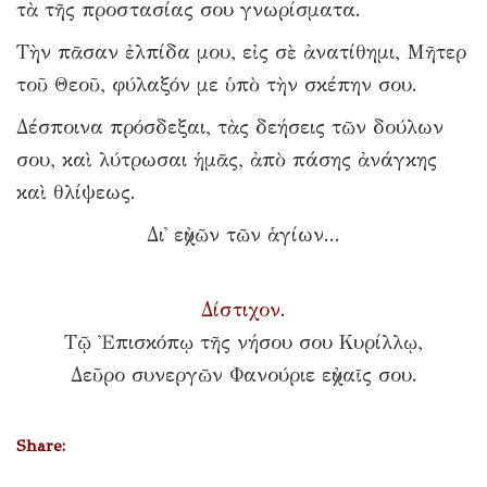
τὰ τῆς προστασίας σου γνωρίσματα.
Τὴν πᾶσαν ἐλπίδα μου, εἰς σὲ ἀνατίθημι, Μῆτερ
τοῦ Θεοῦ, φύλαξόν με ὑπὸ τὴν σκέπην σου.
Δέσποινα πρόσδεξαι, τὰς δεήσεις τῶν δούλων
σου, καὶ λύτρωσαι ἡμᾶς, ἀπὸ πάσης ἀνάγκης
καὶ θλίψεως.
Δι᾿ εὐχῶν τῶν ἁγίων...
Δίστιχον.
Τῷ Ἐπισκόπῳ τῆς νήσου σου Κυρίλλῳ,
Δεῦρο συνεργῶν Φανούριε εὐχαῖς σου.
Share: