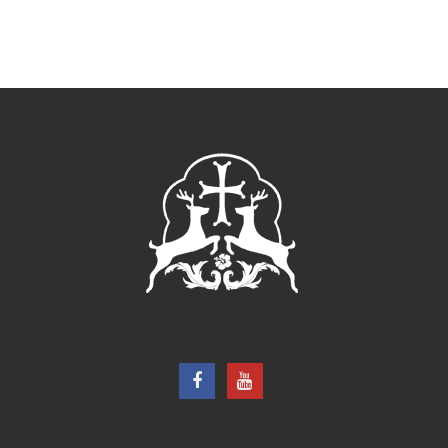
†Ιερά Μητρόπολις Ρόδου†