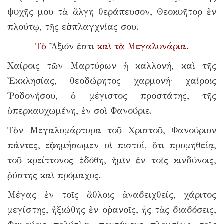
ψυχῆς μου τὰ ἄλγη θεράπευσον, Θεοκυῆτορ ἐν
πλούτῳ, τῆς εὐσπλαγχνίας σου.
Τὸ
Ἄξιόν ἐστι
καὶ τὰ Μεγαλυνάρια.
Χαίροις τῶν Μαρτύρων ἡ καλλονή, καὶ τῆς
Ἐκκλησίας, θεοδώρητος χαρμονή· χαίροις
Ῥοδονήσου, ὁ μέγιστος προστάτης, τῆς
ὑπερκαυχωμένη, ἐν σοὶ Φανούριε.
Τὸν Μεγαλομάρτυρα τοῦ Χριστοῦ, Φανούριον
πάντες, εὐφημήσωμεν οἱ πιστοί, ὅτι προμηθείᾳ,
τοῦ κρείττονος ἐδόθη, ἡμῖν ἐν τοῖς κινδύνοις,
ῥύστης καὶ πρόμαχος.
Μέγας ἐν τοῖς ἄθλοις ἀναδειχθείς, χάριτος
μεγίστης, ἠξιώθης ἐν οὐρανοῖς, ἧς τὰς διαδόσεις,