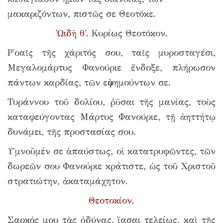
μακαριζόντων, πιστῶς σε Θεοτόκε.
Ὠιδὴ θ΄.
Κυρίως Θεοτόκον.
Ρ῾οαῖς τῆς χάριτός σου, ταῖς μυροσταγέσι,
Μεγαλομάρτυς Φανούριε ἔνδοξε, πλήρωσον
πάντων καρδίας, τῶν εὐφημούντων σε.
Τυράννου τοῦ δολίου, ῥῦσαι τῆς μανίας, τοὺς
καταφεύγοντας Μάρτυς Φανούριε, τῇ ἀηττήτῳ
δυνάμει, τῆς προστασίας σου.
Υ῾μνοῦμέν σε ἀπαύστως, οἱ κατατρυφῶντες, τῶν
δωρεῶν σου Φανούριε κράτιστε, ὡς τοῦ Χριστοῦ
στρατιώτην, ἀκαταμάχητον.
Θεοτοκίον.
Σαρκός μου τὰς ὀδύνας, ἴασαι τελείως, καὶ τῆς