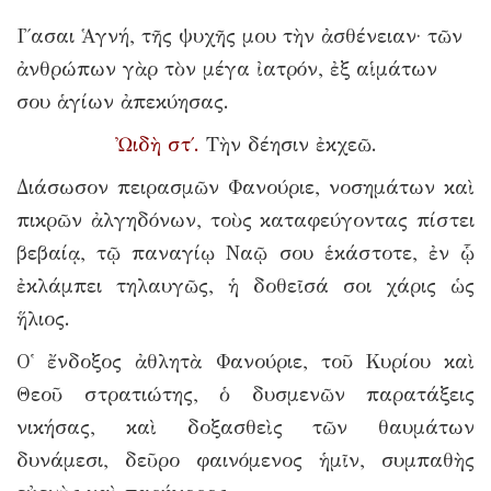
Ι῎ασαι Ἁγνή, τῆς ψυχῆς μου τὴν ἀσθένειαν· τῶν
ἀνθρώπων γὰρ τὸν μέγα ἰατρόν, ἐξ αἱμάτων
σου ἁγίων ἀπεκύησας.
Ὠιδὴ στ΄.
Τὴν δέησιν ἐκχεῶ.
Διάσωσον πειρασμῶν Φανούριε, νοσημάτων καὶ
πικρῶν ἀλγηδόνων, τοὺς καταφεύγοντας πίστει
βεβαίᾳ, τῷ παναγίῳ Ναῷ σου ἑκάστοτε, ἐν ᾧ
ἐκλάμπει τηλαυγῶς, ἡ δοθεῖσά σοι χάρις ὡς
ἥλιος.
Ο῾ ἔνδοξος ἀθλητὰ Φανούριε, τοῦ Κυρίου καὶ
Θεοῦ στρατιώτης, ὁ δυσμενῶν παρατάξεις
νικήσας, καὶ δοξασθεὶς τῶν θαυμάτων
δυνάμεσι, δεῦρο φαινόμενος ἡμῖν, συμπαθὴς