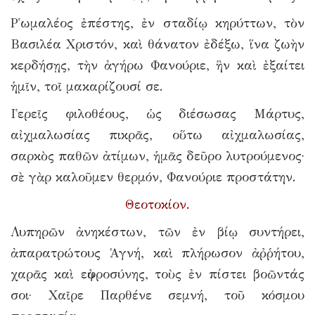
Ρ῾ωμαλέος ἐπέστης, ἐν σταδίῳ κηρύττων, τὸν
Βασιλέα Χριστόν, καὶ θάνατον ἐδέξω, ἵνα ζωὴν
κερδήσῃς, τὴν ἀγήρω Φανούριε, ἣν καὶ ἐξαίτει
ἡμῖν, τοῖ μακαρίζουσί σε.
Ι῾ερεῖς φιλοθέους, ὡς διέσωσας Μάρτυς,
αἰχμαλωσίας πικρᾶς, οὕτω αἰχμαλωσίας,
σαρκὸς παθῶν ἀτίμων, ἡμᾶς δεῦρο λυτρούμενος·
σὲ γὰρ καλοῦμεν θερμόν, Φανούριε προστάτην.
Θεοτοκίον.
Λυπηρῶν ἀνηκέστων, τῶν ἐν βίῳ συντήρει,
ἀπαρατρώτους Ἁγνή, καὶ πλήρωσον ἀῤῥήτου,
χαρᾶς καὶ εὐφροσύνης, τοὺς ἐν πίστει βοῶντάς
σοι· Χαῖρε Παρθένε σεμνή, τοῦ κόσμου