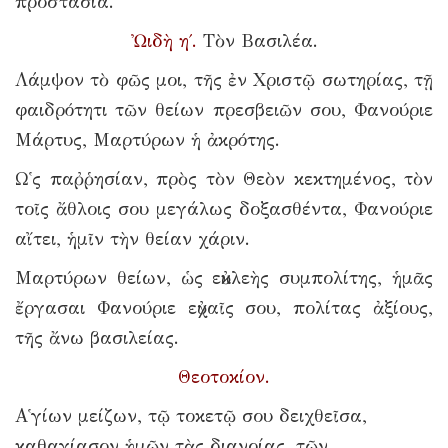
προστασία.
Ὠιδὴ η΄.
Τὸν Βασιλέα.
Λάμψον τὸ φῶς μοι, τῆς ἐν Χριστῷ σωτηρίας, τῇ
φαιδρότητι τῶν θείων πρεσβειῶν σου, Φανούριε
Μάρτυς, Μαρτύρων ἡ ἀκρότης.
Ω῾ς παῤῥησίαν, πρὸς τὸν Θεὸν κεκτημένος, τὸν
τοῖς ἄθλοις σου μεγάλως δοξασθέντα, Φανούριε
αἴτει, ἡμῖν τὴν θείαν χάριν.
Μαρτύρων θείων, ὡς εὐκλεὴς συμπολίτης, ἡμᾶς
ἔργασαι Φανούριε εὐχαῖς σου, πολίτας ἀξίους,
τῆς ἄνω βασιλείας.
Θεοτοκίον.
Α῾γίων μείζων, τῷ τοκετῷ σου δειχθεῖσα,
καθαγίασον ἡμῶν τὰς διανοίας, τῶν