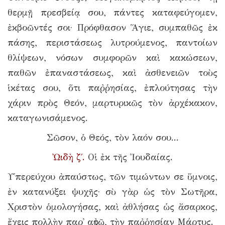
θερμῇ πρεσβείᾳ σου, πάντες καταφεύγομεν,
ἐκβοῶντές σοι· Πρόφθασον Ἅγιε, συμπαθῶς ἐκ
πάσης, περιστάσεως λυτρούμενος, παντοίων
θλίψεων, νόσων συμφορῶν καὶ κακώσεων,
παθῶν ἐπαναστάσεως, καὶ ἀσθενειῶν τοὺς
ἱκέτας σου, ὅτι παῤῥησίας, ἐπλούτησας τὴν
χάριν πρὸς Θεόν, μαρτυρικῶς τὸν ἀρχέκακον,
καταγωνισάμενος.
Σῶσον, ὁ Θεός, τὸν λαόν σου...
Ὠιδὴ ζ΄.
Οἱ ἐκ τῆς Ἰουδαίας.
Υ῾περεύχου ἀπαύστως, τῶν τιμώντων σε ὕμνοις,
ἐν κατανύξει ψυχῆς· σὺ γὰρ ὡς τὸν Σωτῆρα,
Χριστὸν ὁμολογήσας, καὶ ἀθλήσας ὡς ἄσαρκος,
ἔχεις πολλὴν παρ᾿ αὐτῷ, τὴν παῤῥησίαν Μάρτυς.