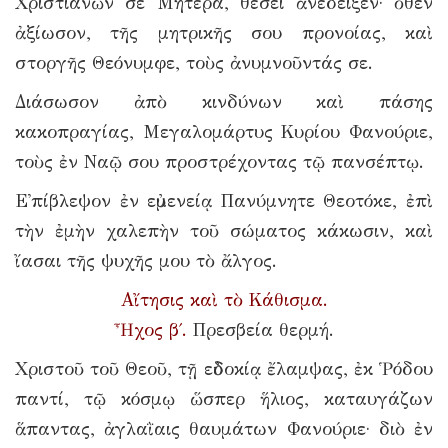
Χριστιανῶν σε Μητέρα, θέσει ἀνέδειξεν· ὅθεν
ἀξίωσον, τῆς μητρικῆς σου προνοίας, καὶ
στοργῆς Θεόνυμφε, τοὺς ἀνυμνοῦντάς σε.
Διάσωσον ἀπὸ κινδύνων καὶ πάσης
κακοπραγίας, Μεγαλομάρτυς Κυρίου Φανούριε,
τοὺς ἐν Ναῷ σου προστρέχοντας τῷ πανσέπτῳ.
Ε᾽πίβλεψον ἐν εὐμενείᾳ Πανύμνητε Θεοτόκε, ἐπὶ
τὴν ἐμὴν χαλεπὴν τοῦ σώματος κάκωσιν, καὶ
ἴασαι τῆς ψυχῆς μου τὸ ἄλγος.
Αἴτησις καὶ τὸ Κάθισμα.
Ἦχος β΄.
Πρεσβεία θερμή.
Χριστοῦ τοῦ Θεοῦ, τῇ εὐδοκίᾳ ἔλαμψας, ἐκ Ῥόδου
παντί, τῷ κόσμῳ ὥσπερ ἥλιος, καταυγάζων
ἅπαντας, ἀγλαῒαις θαυμάτων Φανούριε· διὸ ἐν