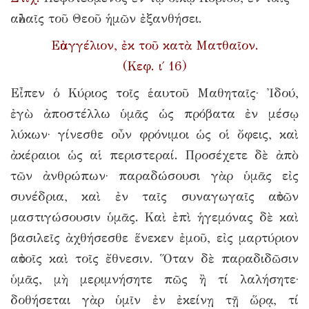
αὐλαῖς τοῦ Θεοῦ ἡμῶν ἐξανθήσει.
Εὐαγγέλιον, ἐκ τοῦ κατὰ Ματθαῖον.
(Κεφ. ι΄ 16)
Εἶπεν ὁ Κύριος τοῖς ἑαυτοῦ Μαθηταῖς· Ἰδού,
ἐγὼ ἀποστέλλω ὑμᾶς ὡς πρόβατα ἐν μέσῳ
λύκων· γίνεσθε οὖν φρόνιμοι ὡς οἱ ὄφεις, καὶ
ἀκέραιοι ὡς αἱ περιστεραί. Προσέχετε δὲ ἀπὸ
τῶν ἀνθρώπων· παραδώσουσι γὰρ ὑμᾶς εἰς
συνέδρια, καὶ ἐν ταῖς συναγωγαῖς αὐτῶν
μαστιγώσουσιν ὑμᾶς. Καὶ ἐπὶ ἡγεμόνας δὲ καὶ
βασιλεῖς ἀχθήσεσθε ἕνεκεν ἐμοῦ, εἰς μαρτύριον
αὐτοῖς καὶ τοῖς ἔθνεσιν. Ὅταν δὲ παραδιδῶσιν
ὑμᾶς, μὴ μεριμνήσητε πῶς ἢ τί λαλήσητε·
δοθήσεται γὰρ ὑμῖν ἐν ἐκείνῃ τῇ ὥρᾳ, τί