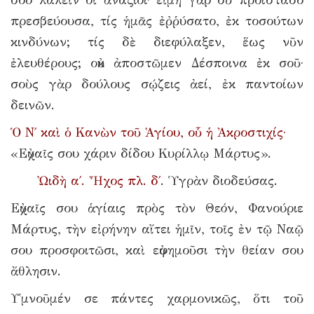
πρεσβεύουσα, τίς ἡμᾶς ἐῤῥύσατο, ἐκ τοσούτων
κινδύνων; τίς δὲ διεφύλαξεν, ἕως νῦν
ἐλευθέρους; οὐκ ἀποστῶμεν Δέσποινα ἐκ σοῦ·
σοὺς γὰρ δούλους σῴζεις ἀεί, ἐκ παντοίων
δεινῶν.
Ὁ Ν΄ καὶ ὁ Κανὼν τοῦ Ἁγίου, οὗ ἡ Ἀκροστιχίς·
«Εὐχαῖς σου χάριν δίδου Κυρίλλῳ Μάρτυς».
Ὠιδὴ α΄. Ἦχος πλ. δ΄
. Ὑγρὰν διοδεύσας.
Εὐχαῖς σου ἁγίαις πρὸς τὸν Θεόν, Φανούριε
Μάρτυς, τὴν εἰρήνην αἴτει ἡμῖν, τοῖς ἐν τῷ Ναῷ
σου προσφοιτῶσι, καὶ εὐφημοῦσι τὴν θείαν σου
ἄθλησιν.
Υ῾μνοῦμέν σε πάντες χαρμονικῶς, ὅτι τοῦ