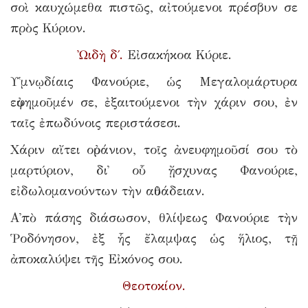
σοὶ καυχώμεθα πιστῶς, αἰτούμενοι πρέσβυν σε
πρὸς Κύριον.
Ὠιδὴ δ΄.
Εἰσακήκοα Κύριε.
Υ῾μνῳδίαις Φανούριε, ὡς Μεγαλομάρτυρα
εὐφημοῦμέν σε, ἐξαιτούμενοι τὴν χάριν σου, ἐν
ταῖς ἐπωδύνοις περιστάσεσι.
Χάριν αἴτει οὐράνιον, τοῖς ἀνευφημοῦσί σου τὸ
μαρτύριον, δι᾿ οὗ ᾔσχυνας Φανούριε,
εἰδωλομανούντων τὴν αὐθάδειαν.
Α᾿πὸ πάσης διάσωσον, θλίψεως Φανούριε τὴν
Ῥοδόνησον, ἐξ ἧς ἔλαμψας ὡς ἥλιος, τῇ
ἀποκαλύψει τῆς Εἰκόνος σου.
Θεοτοκίον.