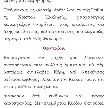
εὐμενὴς καὶ παρήγορος.
Υ῾πέρφωτος ὡς φωστὴρ ἀνέτειλας, ἐκ τῆς Ῥόδου
τῇ Χριστοῦ Ἐκκλησίᾳ, μαρμαρυγαῖς
καταυγάζων θαυμάτων, τοὺς προσιόντας σοι
ὅλης ἐκ πίστεως, καὶ εὐφημοῦντάς σου λαμπρῶς,
μαρτυρίου τὰ εἴδη Φανούριε.
Θεοτοκίον.
Καταύγασον τὴν ψυχήν μου Δέσποινα,
σκοτισθεῖσαν ταῖς πολλαῖς ἁμαρτίαις· σὺ γὰρ
ἀσπόρως συνέλαβες Κόρη, καὶ ἀπεκύησας
μείνασα ἄφθορος, Χριστὸν τὸν Κύριον ἡμῶν, τὸν
φωτὸς ἀϊδίου ἀπαύγασμα.
Διάσωσον ἀπὸ κινδύνων καὶ πάσης
κακοπραγίας, Μεγαλομάρτυς Κυρίου Φανούριε,