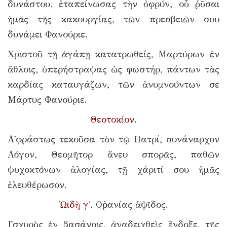
δυνάστου, ἐταπείνωσας τὴν ὀφρύν, οὗ ῥῦσαι
ἡμᾶς τῆς κακουργίας, τῶν πρεσβειῶν σου
δυνάμει Φανούριε.
Χριστοῦ τῇ ἀγάπῃ κατατρωθείς, Μαρτύρων ἐν
ἄθλοις, ὑπερήστραψας ὡς φωστήρ, πάντων τὰς
καρδίας καταυγάζων, τῶν ἀνυμνούντων σε
Μάρτυς Φανούριε.
Θεοτοκίον.
Α᾿φράστως τεκοῦσα τὸν τῷ Πατρί, συνάναρχον
Λόγον, Θεομῆτορ ἄνευ σπορᾶς, παθῶν
ψυχοκτόνων ἀλογίας, τῇ χάριτί σου ἡμᾶς
ἐλευθέρωσον.
Ὠιδὴ γ΄.
Οὐρανίας ἁψῖδος.
Ι᾿σχυρὸς ἐν βασάνοις, ἀναδειχθεὶς ἔνδοξε, τῆς