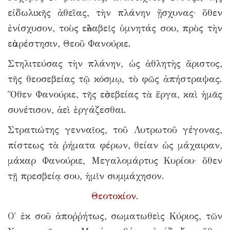
εἰδωλικῆς ἀθεῒας, τὴν πλάνην ᾔσχυνας· ὅθεν
ἐνίσχυσον, τοὺς εὐλαβεῖς ὑμνητάς σου, πρὸς τὴν
εὐαρέστησιν, Θεοῦ Φανούριε.
Στηλιτεύσας τὴν πλάνην, ὡς ἀθλητὴς ἄριστος,
τῆς θεοσεβείας τῷ κόσμῳ, τὸ φῶς ἀπήστραψας.
Ὅθεν Φανούριε, τῆς εὐσεβείας τὰ ἔργα, καὶ ἡμᾶς
συνέτισον, ἀεὶ ἐργάζεσθαι.
Στρατιώτης γενναῖος, τοῦ Λυτρωτοῦ γέγονας,
πίστεως τὰ ῥήματα φέρων, θείαν ὡς μάχαιραν,
μάκαρ Φανούριε, Μεγαλομάρτυς Κυρίου· ὅθεν
τῇ πρεσβείᾳ σου, ἡμῖν συμμάχησον.
Θεοτοκίον.
Ο῾ ἐκ σοῦ ἀποῤῥήτως, σωματωθεὶς Κύριος, τῶν