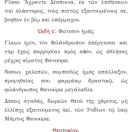
Ρ῾ῦσαι Ἄχραντε Δέσποινα, ἐκ τῶν ἐπιθέσεων
τοῦ ἀλάστορος, τοὺς πιστῶς ἐξαιτουμένους σε,
βοηθὸν ἐν βίῳ καὶ ὑπέρμαχον.
Ὠιδὴ ε΄.
Φώτισον ἡμᾶς.
Ι῞λεων ἡμῖν, τὸν Φιλάνθρωπον ἀπέργασαι· καὶ
γὰρ ἔχεις παῤῥησίαν πρὸς αὐτόν, ὡς ἀθλήσας
μέχρις αἵματος Φανούριε.
Νόσων χαλεπῶν, συμπαθῶς ἡμᾶς ἀπάλλαξον,
προμηθείας σου φαρμάκῳ δραστικῷ, ὡς
φιλάνθρωπος Φανούριε μεγάλαθλε.
Δόσεις ἀγαθάς, δωρεῶν Θεοῦ τῆς χάριτος, μὴ
ἐλλίπῃς ἐξαιτούμενος ἀεί, τῶν Ῥοδίων τῷ λαῷ
Μάρτυς Φανούριε.
Θεοτοκίον.