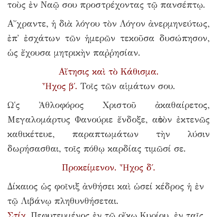
τοὺς ἐν Ναῷ σου προστρέχοντας τῷ πανσέπτῳ.
Α῎χραντε, ἡ διὰ λόγου τὸν Λόγον ἀνερμηνεύτως,
ἐπ᾿ ἐσχάτων τῶν ἡμερῶν τεκοῦσα δυσώπησον,
ὡς ἔχουσα μητρικὴν παῤῥησίαν.
Αἴτησις καὶ τὸ Κάθισμα.
Ἦχος β΄.
Τοῖς τῶν αἱμάτων σου.
Ω῾ς Ἀθλοφόρος Χριστοῦ ἀκαθαίρετος,
Μεγαλομάρτυς Φανούριε ἔνδοξε, αὐτὸν ἐκτενῶς
καθικέτευε, παραπτωμάτων τὴν λύσιν
δωρήσασθαι, τοῖς πόθῳ καρδίας τιμῶσί σε.
Προκείμενον. Ἦχος δ΄.
Δίκαιος ὡς φοῖνιξ ἀνθήσει καὶ ὡσεί κέδρος ἡ ἐν
τῷ Λιβάνῳ πληθυνθήσεται.
Στίχ.
Πεφυτευμένος ἐν τῷ οἴκῳ Κυρίου, ἐν ταῖς