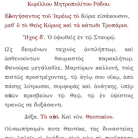
Κυρίλλου Μητροπολίτου Ρόδου.
Εὐλογήσαντος τοῦ Ἱερέως τὸ
Κύριε εἰσάκουσον,
μεθ᾿ ὃ τὸ Θεὸς Κύριος καὶ τὰ κάτωθι Τροπάρια.
Ἦχος δ΄.
Ὁ ὑψωθεὶς ἐν τῷ Σταυρῷ.
Ω῾ς δεομένων ταχινὸς ἀντιλήπτωρ, καὶ
ἀσθενούντων θαυμαστὸς παρακλήτωρ,
Φανούριε μεγάλαθλε, Μαρτύρων καλλονή, τοὺς
πιστῶς προστρέχοντας, τῷ ἁγίῳ σου οἴκῳ, ἀπὸ
πάσης λύτρωσαι, συμφορᾶς καὶ ἀνάγκης, ὑπὲρ
αὐτῶν πρεσβεύων τῷ Θεῷ, τῷ ἐν ὑψίστοις
τρανῶς σε δοξάσαντι.
Δόξα.
Τὸ αὐτό.
Καὶ νῦν.
Θεοτοκίον.
Οὐ σιωπήσομέν ποτε Θεοτόκε, τὰς δυναστείας
σου λαλεῖν οἱ ἀνάξιοι· εἰμὴ γὰρ σὺ προΐστασο