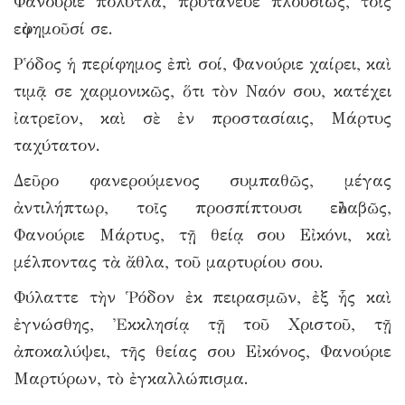
Φανούριε πολύτλα, πρυτάνευε πλουσίως, τοῖς
εὐφημοῦσί σε.
Ρ῾όδος ἡ περίφημος ἐπὶ σοί, Φανούριε χαίρει, καὶ
τιμᾷ σε χαρμονικῶς, ὅτι τὸν Ναόν σου, κατέχει
ἰατρεῖον, καὶ σὲ ἐν προστασίαις, Μάρτυς
ταχύτατον.
Δεῦρο φανερούμενος συμπαθῶς, μέγας
ἀντιλήπτωρ, τοῖς προσπίπτουσι εὐλαβῶς,
Φανούριε Μάρτυς, τῇ θείᾳ σου Εἰκόνι, καὶ
μέλποντας τὰ ἄθλα, τοῦ μαρτυρίου σου.
Φύλαττε τὴν Ῥόδον ἐκ πειρασμῶν, ἐξ ἧς καὶ
ἐγνώσθης, Ἐκκλησίᾳ τῇ τοῦ Χριστοῦ, τῇ
ἀποκαλύψει, τῆς θείας σου Εἰκόνος, Φανούριε
Μαρτύρων, τὸ ἐγκαλλώπισμα.