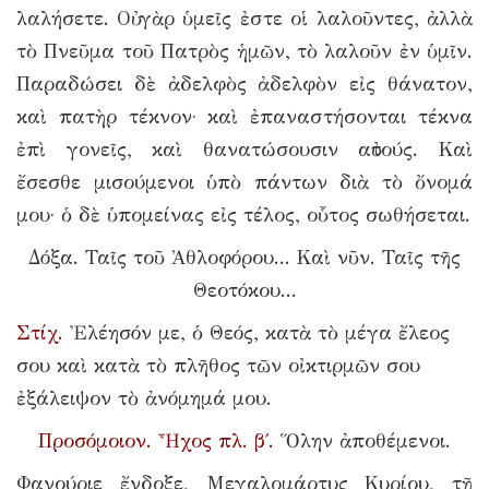
λαλήσετε. Οὐ γὰρ ὑμεῖς ἐστε οἱ λαλοῦντες, ἀλλὰ
τὸ Πνεῦμα τοῦ Πατρὸς ἡμῶν, τὸ λαλοῦν ἐν ὑμῖν.
Παραδώσει δὲ ἀδελφὸς ἀδελφὸν εἰς θάνατον,
καὶ πατὴρ τέκνον· καὶ ἐπαναστήσονται τέκνα
ἐπὶ γονεῖς, καὶ θανατώσουσιν αὐτούς. Καὶ
ἔσεσθε μισούμενοι ὑπὸ πάντων διὰ τὸ ὄνομά
μου· ὁ δὲ ὑπομείνας εἰς τέλος, οὗτος σωθήσεται.
Δόξα. Ταῖς τοῦ Ἀθλοφόρου... Καὶ νῦν. Ταῖς τῆς
Θεοτόκου...
Στίχ.
Ἐλέησόν με, ὁ Θεός, κατὰ τὸ μέγα ἔλεος
σου καὶ κατὰ τὸ πλῆθος τῶν οἰκτιρμῶν σου
ἐξάλειψον τὸ ἀνόμημά μου.
Προσόμοιον. Ἦχος πλ. β΄.
Ὅλην ἀποθέμενοι.
Φανούριε ἔνδοξε, Μεγαλομάρτυς Κυρίου, τῇ