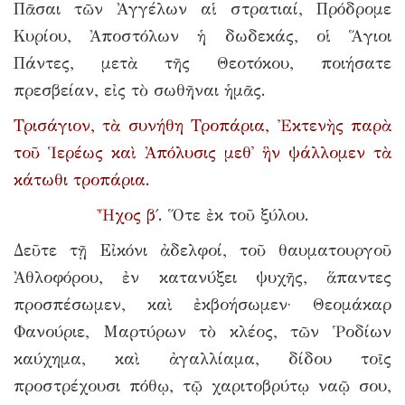
Πᾶσαι τῶν Ἀγγέλων αἱ στρατιαί, Πρόδρομε
Κυρίου, Ἀποστόλων ἡ δωδεκάς, οἱ Ἅγιοι
Πάντες, μετὰ τῆς Θεοτόκου, ποιήσατε
πρεσβείαν, εἰς τὸ σωθῆναι ἡμᾶς.
Τρισάγιον, τὰ συνήθη Τροπάρια, Ἐκτενὴς παρὰ
τοῦ Ἱερέως καὶ Ἀπόλυσις μεθ᾿ ἣν ψάλλομεν τὰ
κάτωθι τροπάρια.
Ἦχος β΄.
Ὅτε ἐκ τοῦ ξύλου.
Δεῦτε τῇ Εἰκόνι ἀδελφοί, τοῦ θαυματουργοῦ
Ἀθλοφόρου, ἐν κατανύξει ψυχῆς, ἅπαντες
προσπέσωμεν, καὶ ἐκβοήσωμεν· Θεομάκαρ
Φανούριε, Μαρτύρων τὸ κλέος, τῶν Ῥοδίων
καύχημα, καὶ ἀγαλλίαμα, δίδου τοῖς
προστρέχουσι πόθῳ, τῷ χαριτοβρύτῳ ναῷ σου,