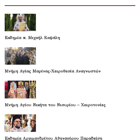
Εκδημία π. Μιχαήλ Καψάλη
Μνήμη Αγίας Μαρίνας-Χειροθεσία Αναγνωστών
Μνήμη Αγίου Νικήτα του Νισυρίου – Χειροτονίες
Εκδημία Αρχιμανδρίτου Αθηναγόρου Παραδείση