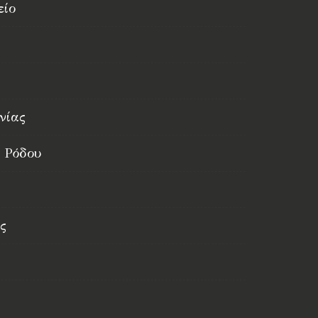
είο
νίας
 Ρόδου
ς