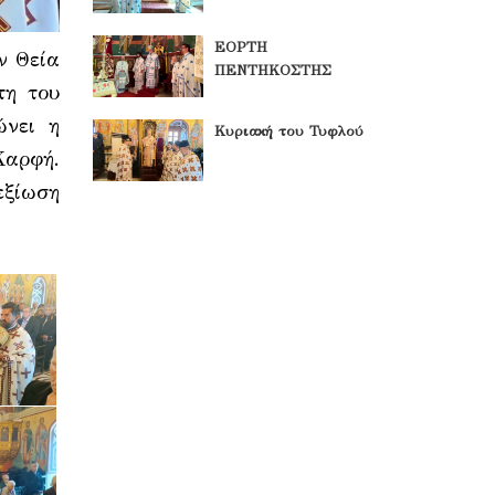
ΕΟΡΤΗ
ν Θεία
ΠΕΝΤΗΚΟΣΤΗΣ
τη του
ώνει η
Κυριακή του Τυφλού
Καρφή.
εξίωση