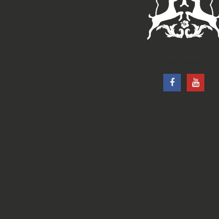
†Ιερά Μητρόπολις Ρόδου