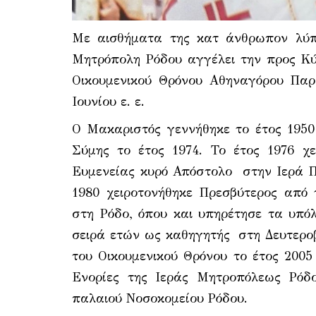
Με αισθήματα της κατ᾽ άνθρωπον λύπ
Μητρόπολη Ρόδου αγγέλει την προς Κύ
Οικουμενικού Θρόνου Αθηναγόρου Παρ
Ιουνίου ε. ε.
Ο Μακαριστός γεννήθηκε το έτος 195
Σύμης το έτος 1974. Το έτος 1976 χ
Ευμενείας κυρό Απόστολο στην Ιερά Π
1980 χειροτονήθηκε Πρεσβύτερος από
στη Ρόδο, όπου και υπηρέτησε τα υπόλ
σειρά ετών ως καθηγητής στη Δευτερο
του Οικουμενικού Θρόνου το έτος 2005
Ενορίες της Ιεράς Μητροπόλεως Ρόδ
παλαιού Νοσοκομείου Ρόδου.