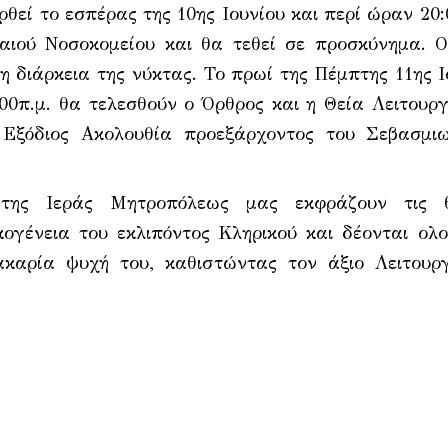
εί το εσπέρας της 10ης Ιουνίου και περί ώραν 20:
αιού Νοσοκομείου και θα τεθεί σε προσκύνημα. Ο
τη διάρκεια της νύκτας. Το πρωί της Πέμπτης 11ης Ι
:00π.μ. θα τελεσθούν ο Όρθρος και η Θεία Λειτουργ
 Εξόδιος Ακολουθία προεξάρχοντος του Σεβασμι
 της Ιεράς Μητροπόλεως μας εκφράζουν τις θ
κογένεια του εκλιπόντος Κληρικού και δέονται ολ
καρία ψυχή του, καθιστώντας τον άξιο Λειτουρ