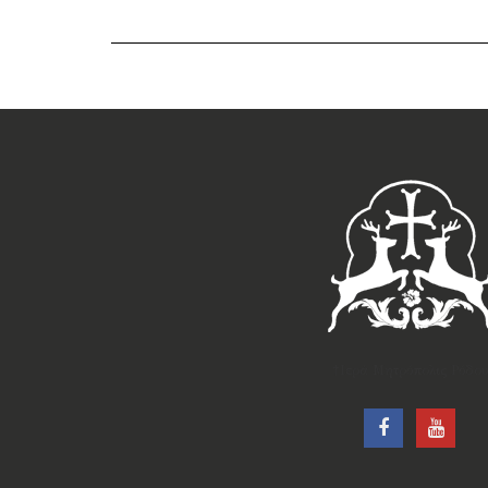
†Ιερά Μητρόπολις Ρόδου