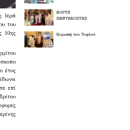
ΕΟΡΤΗ
η Ιερά
ΠΕΝΤΗΚΟΣΤΗΣ
ου του
ς 10ης
Κυριακή του Τυφλού
ρμίτου
ίσκοπο
ο έτος
ρίδωνα
σε επί
δρίτου
άφορες
ερίνης