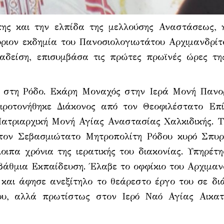
ης και την ελπίδα της μελλούσης Αναστάσεως, 
ριον εκδημία του Πανοσιολογιωτάτου Αρχιμανδρίτ
αδείση, επισυμβάσα τις πρώτες πρωϊνές ώρες τη
0 στη Ρόδο. Εκάρη Μοναχός στην Ιερά Μονή Πανο
ειροτονήθηκε Διάκονος από τον Θεοφιλέστατο Επ
ατριαρχική Μονή Αγίας Αναστασίας Χαλκιδικής. Τ
 τον Σεβασμιώτατο Μητροπολίτη Ρόδου κυρό Σπυ
οιπα χρόνια της ιερατικής του διακονίας. Υπηρέτη
βάθμια Εκπαίδευση. Έλαβε το οφφίκιο του Αρχιμαν
 και άφησε ανεξίτηλο το θεάρεστο έργο του σε δι
ου, αλλά πρωτίστως στον Ιερό Ναό Αγίας Αικατ