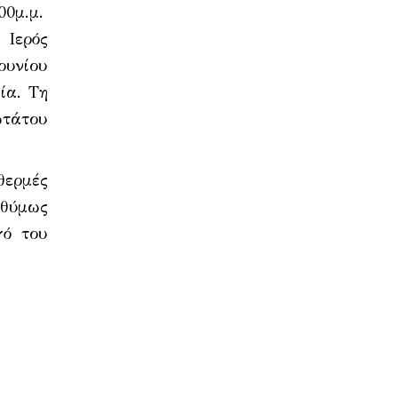
00μ.μ.
 Ιερός
ουνίου
ία. Τη
ωτάτου
ερμές
οθύμως
γό του