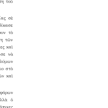
ση τοῦ
ίας σὲ
δίκασε
ουν τὸ
ση τῶν
ες καὶ
ωσε νὰ
ολύμων
λο στὸ
ῶν καὶ
αφόρων
ἀλλὰ ὁ
άποιες