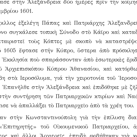
ασε στὴν Ἀλεξάνδρεια δύο ἡμέρες πρὶν τὴν κοίμη
μβρίου 1601.
ριλλος ἐξελέγη Πάπας καὶ Πατριάρχης Ἀλεξανδρε
ρόνο συγκάλεσε τοπικὴ Σύνοδο στὸ Κάϊρο καὶ κατα
σεταιριστεῖ τοὺς Κόπτες μὲ σκοπὸ νὰ καταστρέψ
οῦ 1605 ἔφτασε στήν Κύπρο, ὕστερα ἀπὸ πρόσκλη
κὴ Ἐκκλησία ποὺ σπαράσσονταν ἀπὸ ἐσωτερικὲς ἔριδ
ῦ Ἀρχιεπισκόπου Κύπρου Ἀθανασίου, καὶ κατόρθ
βη στὰ Ιεροσόλυμα, γιά τὴν χειροτονία τοῦ Ἱεροσ
. Ἐπανῆλθε στὴν Ἀλεξάνδρεια καὶ ἐπιδόθηκε μὲ ζῆ
στὴν συντήρηση τῶν Πατριαρχικῶν κτιρίων καὶ Να
σε νὰ ἀπαλλάξει τὸ Πατριαρχεῖο ἀπὸ τὰ χρέη του.
ταν στὴν Κωνσταντινούπολη γιὰ τὴν ἐπίλυση δι
«Ἐπιτηρητής» τοῦ Οἰκουμενικοῦ Πατριαρχείου, 
ς καὶ ἄλλοι Ἀρχιερεῖς, ἐπειδὴ φοβήθηκαν γιὰ κ