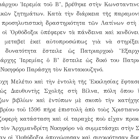
ιάρχου Ἱερεμία τοῦ Β’, βρέθηκε στὴν Κωνσταντιν
ικῶν ζητημάτων. Κατὰ τὴν διάρκεια τῆς παραμον
 προσηλυτιστικὴ δραστηριότητα τῶν Λατίνων στὴ
ς οἱ Ὀρθόδοξοι ὑπέφερεν τὰ πάνδεινα καὶ κινδύνε
 μεταβεῖ ἐκεῖ αὐτοπροσώπως γιὰ νὰ στηρίξει
 δυνατότητα ἔστειλε ὡς Πατριαρχικὸ Ἔξαρχ
άρχης Ἱερεμίας ὁ Β’ ἔστειλε ὡς δικό του Πατρι
 Νικηφόρο Παράσχη τὸν Καντακουζηνό.
χη Μελέτιο καὶ τὴν ἐντολὴ τῆς Ἐκκλησίας ἔφτασ
ὡς Διευθυντὴς Σχολῆς στὴ Βίλνα, πόλη ὅπου 
ξων βιβλίων καὶ ἐντύπων μὲ σκοπὸ τὴν κατήχη
βρίου τοῦ 1596 πῆρε ἐπιστολὴ ἀπὸ τοὺς Χριστιανο
ζοφερὴ κατάσταση καὶ οἱ ταραχὲς ποὺ εἶχαν προκ
ὲ τὸν Ἀρχιμανδρίτη Νικηφόρο νὰ συμμετάσχει στὴν 
ταν οἱ Ὀρθόδοξοι ἀποχώρησαν καὶ συγκρότησαν δικ