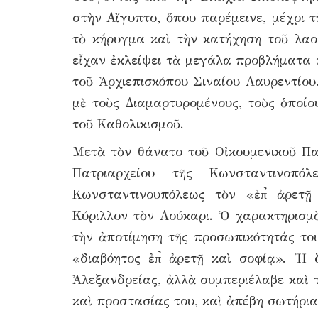
στὴν Αἴγυπτο, ὅπου παρέμεινε, μέχρι 
τὸ κήρυγμα καὶ τὴν κατήχηση τοῦ λαο
εἶχαν ἐκλείψει τὰ μεγάλα προβλήματα
τοῦ Ἀρχιεπισκόπου Σιναίου Λαυρεντίου.
μὲ τοὺς Διαμαρτυρομένους, τοὺς ὁποί
τοῦ Καθολικισμοῦ.
Μετὰ τὸν θάνατο τοῦ Οἰκουμενικοῦ Πα
Πατριαρχείου τῆς Κωνσταντινοπό
Κωνσταντινουπόλεως τὸν «ἐπ̉ ἀρετῇ
Κύριλλον τὸν Λούκαρι. Ὁ χαρακτηρισμ
τὴν ἀποτίμηση τῆς προσωπικότητάς το
«διαβόητος ἐπ̉ ἀρετῇ καὶ σοφίᾳ». Ἡ
Ἀλεξανδρείας, ἀλλὰ συμπεριέλαβε καὶ τ
καὶ προστασίας του, καὶ ἀπέβη σωτήρια