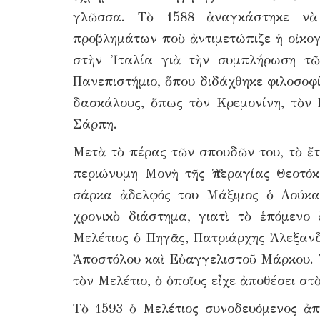
γλῶσσα. Τὸ 1588 ἀναγκάστηκε νὰ 
προβλημάτων ποὺ ἀντιμετώπιζε ἡ οἰκογ
στὴν Ἰταλία γιὰ τὴν συμπλήρωση τῶ
Πανεπιστήμιο, ὅπου διδάχθηκε φιλοσοφί
δασκάλους, ὅπως τὸν Κρεμονίνη, τὸν 
Σάρπη.
Μετὰ τὸ πέρας τῶν σπουδῶν του, τὸ ἔ
περιώνυμη Μονὴ τῆς Ὑπεραγίας Θεοτό
σάρκα ἀδελφός του Μάξιμος ὁ Λούκαρ
χρονικὸ διάστημα, γιατὶ τὸ ἑπόμενο
Μελέτιος ὁ Πηγᾶς, Πατριάρχης Ἀλεξανδ
Ἀποστόλου καὶ Εὐαγγελιστοῦ Μάρκου. Τ
τὸν Μελέτιο, ὁ ὁποῖος εἶχε ἀποθέσει στ
Τὸ 1593 ὁ Μελέτιος συνοδευόμενος ἀπ