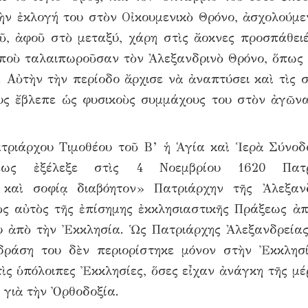
τὴν ἐκλογή του στὸν Οἰκουμενικὸ Θρόνο, ἀσχολούμε
ῦ, ἀφοῦ στὸ μεταξύ, χάρη στὶς ἄοκνες προσπάθειέ
 ποὺ ταλαιπωροῦσαν τὸν Ἀλεξανδρινὸ Θρόνο, ὅπως 
 Αὐτὴν τὴν περίοδο ἄρχισε νὰ ἀναπτύσει καὶ τὶς σ
ους ἔβλεπε ὡς φυσικοὺς συμμάχους του στὸν ἀγῶν
τριάρχου Τιμοθέου τοῦ Β’ ἡ Ἁγία καὶ Ἱερὰ Σύνοδ
λεως ἐξέλεξε στὶς 4 Νοεμβρίου 1620 Πατρ
 καὶ σοφίᾳ διαβόητον» Πατριάρχην τῆς Ἀλεξαν
ὸς αὐτὸς τῆς ἐπίσημης ἐκκλησιαστικῆς Πράξεως ἀπ
υ ἀπὸ τὴν Ἐκκλησία. Ὡς Πατριάρχης Ἀλεξανδρείας
 δράση του δὲν περιορίστηκε μόνον στὴν Ἐκκλησ
ὶς ὑπόλοιπες Ἐκκλησίες, ὅσες εἶχαν ἀνάγκη τῆς μέ
 γιὰ τὴν Ὀρθοδοξία.