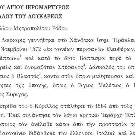
ΟΥ ΑΓΙΟΥ ΙΕΡΟΜΑΡΤΥΡΟΣ
ΛΛΟΥ ΤΟΥ ΛΟΥΚΑΡΕΩΣ
ίλλου Μητροπολίτου Ρόδου
 Λούκαρις γεννήθηκε στὸ Χάνδακα (σημ. Ἡράκλει
 Νοεμβρίου 1572 «ἐκ γονέων περιφανῶν ἐλευθέρων,
1
λέπτων»
καὶ κατὰ τὸ ἅγιο Βάπτισμα πῆρε τὸ 
2
ρεὺς καὶ ὀνομαζόταν Στέφανος
. Δάσκαλός του ὑπ
3
τιος ὁ Βλαστός
, κοντὰ στὸν ὁποῖο μαθήτευσαν καὶ
ότητες τῆς ἐποχῆς, ὅπως ὁ Ἅγιος Μελέτιος ὁ 
ος Συρῖγος.
τρίδα του ὁ Κύριλλος στάλθηκε τὸ 1584 ἀπὸ τοὺς 
ση. Ἐκεῖ συνάντησε τὸν λόγιο κρητικὸ Ἱεράρχη Ἐπ
ποῖος τὸν ἀνέλαβε κάτω ἀπὸ τὴν προστασία τ
αργούνιο διδάχθηκε τὴν ἑλληνική, ἰταλικὴ καὶ λα