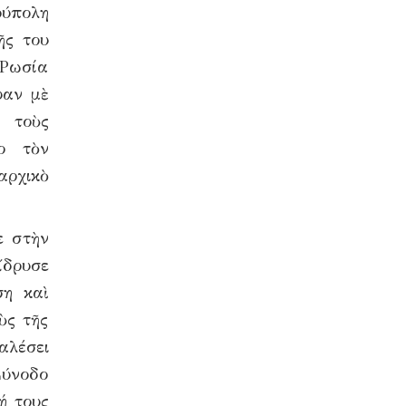
ούπολη
ῆς του
 Ρωσία
υαν μὲ
 τοὺς
ο τὸν
αρχικὸ
ε στὴν
ἵδρυσε
ση καὶ
ὺς τῆς
αλέσει
Σύνοδο
ή τους