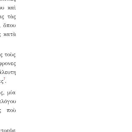
ου καὶ
ις τὰς
, ὅπου
ς κατὰ
ς τοὺς
φρονες
άλευτη
7
ας
.
ς, μία
αλόγου
ς ποὺ
στρεψε