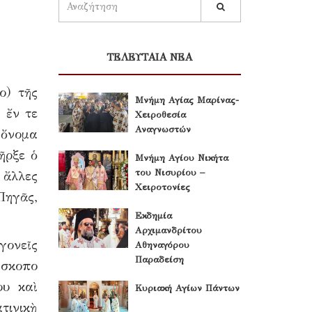
ΤΕΛΕΥΤΑΙΑ ΝΕΑ
ο) τῆς
Μνήμη Αγίας Μαρίνας-
 ἔν τε
Χειροθεσία
Αναγνωστών
ὄνομα
ῆρξε ὁ
Μνήμη Αγίου Νικήτα
του Νισυρίου –
 ἄλλες
Χειροτονίες
Πηγᾶς,
Εκδημία
Αρχιμανδρίτου
γονεῖς
Αθηναγόρου
Παραδείση
ίσκοπο
ου καὶ
Κυριακή Αγίων Πάντων
τινικὴ