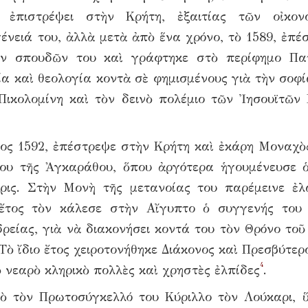
ἐπιστρέψει στὴν Κρήτη, ἐξαιτίας τῶν οἰκονο
ένειά του, ἀλλὰ μετὰ ἀπὸ ἕνα χρόνο, τὸ 1589, ἐπέ
ν σπουδῶν του καὶ γράφτηκε στὸ περίφημο Πα
α καὶ θεολογία κοντὰ σὲ φημισμένους γιὰ τὴν σοφί
Πικολομίνη καὶ τὸν δεινὸ πολέμιο τῶν Ἰησουϊτῶν
τος 1592, ἐπέστρεψε στὴν Κρήτη καὶ ἐκάρη Μοναχὸ
κου τῆς Ἀγκαράθου, ὅπου ἀργότερα ἡγουμένευσε 
ις. Στὴν Μονὴ τῆς μετανοίας του παρέμεινε ἐλ
 ἔτος τὸν κάλεσε στὴν Αἴγυπτο ὁ συγγενής του
ρείας, γιὰ νὰ διακονήσει κοντά του τὸν Θρόνο τοῦ
ὸ ἴδιο ἔτος χειροτονήθηκε Διάκονος καὶ Πρεσβύτερ
4
ὸ νεαρὸ κληρικὸ πολλὲς καὶ χρηστὲς ἐλπίδες
.
ὸ τὸν Πρωτοσύγκελλό του Κύριλλο τὸν Λούκαρι, 