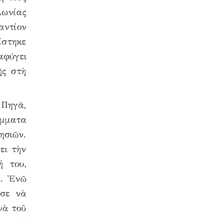
λωνίας
αντίον
ίστηκε
αφύγει
ῆς στὴ
 Πηγᾶ,
άμματα
ησιῶν.
ει τὴν
ή του,
α. Ἐνῶ
ῦσε νὰ
νὰ τοῦ