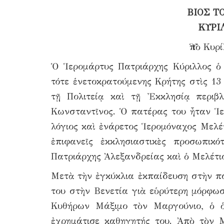
ΒΙΟΣ Τ
ΚΥΡΙ
Ὑπὸ Κυρ
Ὁ Ἱερομάρτυς Πατριάρχης Κύριλλος ὁ
τότε ἑνετοκρατούμενης Κρήτης στὶς 13
τῇ Πολιτείᾳ καὶ τῇ Ἐκκλησίᾳ περιβ
Κωνσταντῖνος. Ὁ πατέρας του ἦταν Ἱε
λόγιος καὶ ἐνάρετος Ἱερομόναχος Μελέ
ἐπιφανεῖς ἐκκλησιαστικὲς προσωπικ
Πατριάρχης Ἀλεξανδρείας καὶ ὁ Μελέτι
Μετὰ τὴν ἐγκύκλια ἐκπαίδευση στὴν πα
του στὴν Βενετία γιὰ εὑρύτερη μόρφω
Κυθήρων Μάξιμο τὸν Μαργούνιο, ὁ ὁ
ἐχρημάτισε καθηγητής του. Ἀπὸ τὸν Μ