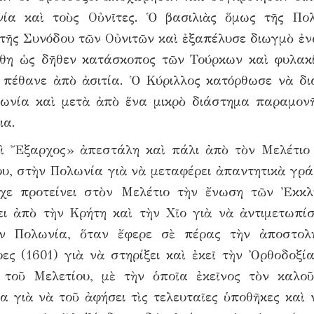
νία καὶ τοὺς Οὐνῖτες. Ὁ βασιλιὰς ὅμως τῆς Πο
 τῆς Συνόδου τῶν Οὐνιτῶν καὶ ἐξαπέλυσε διωγμὸ ἐν
θη ὡς δῆθεν κατάσκοπος τῶν Τούρκων καὶ φυλακ
 πέθανε ἀπὸ ἀσιτία. Ὁ Κύριλλος κατόρθωσε νὰ δι
ωνία καὶ μετὰ ἀπὸ ἕνα μικρὸ διάστημα παραμον
ια.
ὶ Ἔξαρχος» ἀπεστάλη καὶ πάλι ἀπὸ τὸν Μελέτιο
ου, στὴν Πολωνία γιὰ νὰ μεταφέρει ἀπαντητικὰ γρ
ἶχε προτείνει στὸν Μελέτιο τὴν ἔνωση τῶν Ἐκκλ
ι ἀπὸ τὴν Κρήτη καὶ τὴν Χῖο γιὰ νὰ ἀντιμετωπίσ
ν Πολωνία, ὅταν ἔφερε σὲ πέρας τὴν ἀποστολ
ες (1601) γιὰ νὰ στηρίξει καὶ ἐκεῖ τὴν Ὀρθοδοξί
 τοῦ Μελετίου, μὲ τὴν ὁποῖα ἐκεῖνος τὸν καλο
α γιὰ νὰ τοῦ ἀφήσει τὶς τελευταῖες ὑποθῆκες καὶ 