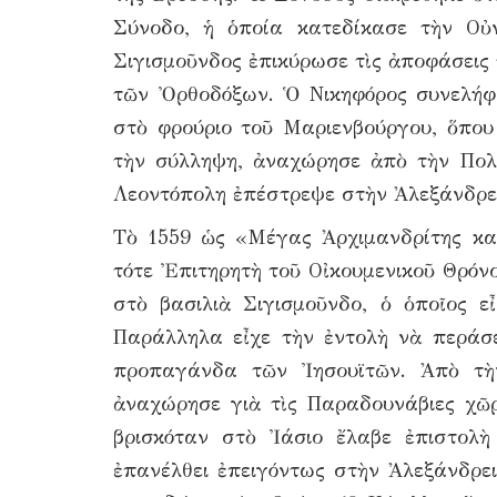
Σύνοδο, ἡ ὁποία κατεδίκασε τὴν Οὐ
Σιγισμοῦνδος ἐπικύρωσε τὶς ἀποφάσεις
τῶν Ὀρθοδόξων. Ὁ Νικηφόρος συνελήφ
στὸ φρούριο τοῦ Μαριενβούργου, ὅπου
τὴν σύλληψη, ἀναχώρησε ἀπὸ τὴν Πολ
Λεοντόπολη ἐπέστρεψε στὴν Ἀλεξάνδρε
Τὸ 1559 ὡς «Μέγας Ἀρχιμανδρίτης κα
τότε Ἐπιτηρητὴ τοῦ Οἰκουμενικοῦ Θρόν
στὸ βασιλιὰ Σιγισμοῦνδο, ὁ ὁποῖος ε
Παράλληλα εἶχε τὴν ἐντολὴ νὰ περάσε
προπαγάνδα τῶν Ἰησουϊτῶν. Ἀπὸ τὴ
ἀναχώρησε γιὰ τὶς Παραδουνάβιες χῶρ
βρισκόταν στὸ Ἰάσιο ἔλαβε ἐπιστολὴ
ἐπανέλθει ἐπειγόντως στὴν Ἀλεξάνδρει