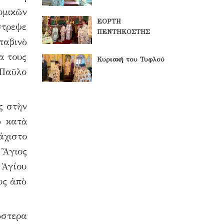
μικῶν
ΕΟΡΤΗ
στρεψε
ΠΕΝΤΗΚΟΣΤΗΣ
ταβινὸ
α τους
Κυριακή του Τυφλού
 Παῦλο
ς στὴν
ὁ κατὰ
άχιστο
 Ἅγιος
 Ἁγίου
ος ἀπὸ
ὕστερα