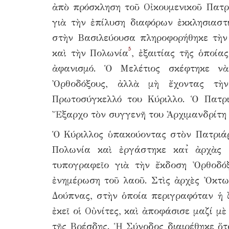
ἀπὸ πρόσκληση τοῦ Οἰκουμενικοῦ Πατρ
γιὰ τὴν ἐπίλυση διαφόρων ἐκκλησιαστ
στὴν Βασιλεύουσα πληροφορήθηκε τὴν
5
καὶ τὴν Πολωνία
, ἐξαιτίας τῆς ὁποία
ἀφανισμό. Ὁ Μελέτιος σκέφτηκε νὰ
Ὀρθοδόξους, ἀλλὰ μὴ ἔχοντας τὴν
Πρωτοσύγκελλό του Κύριλλο. Ὁ Πατρι
Ἔξαρχο τὸν συγγενῆ του Ἀρχιμανδρίτη
Ὁ Κύριλλος ὑπακούοντας στὸν Πατριάρ
Πολωνία καὶ ἐργάστηκε κατ̉ ἀρχὰς 
τυπογραφεῖο γιὰ τὴν ἔκδοση Ὀρθοδό
ἐνημέρωση τοῦ λαοῦ. Στὶς ἀρχὲς Ὀκτω
Δούπνας, στὴν ὁποία περιγραφόταν ἡ 
ἐκεῖ οἱ Οὐνίτες, καὶ ἀποφάσισε μαζί μ
τῆς Βρέσδης. Ἡ Σύνοδος διαιρέθηκε ὅ