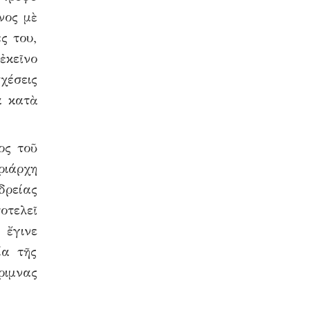
νος μὲ
ς του,
ἐκεῖνο
χέσεις
α κατὰ
ος τοῦ
ιάρχη
δρείας
οτελεῖ
 ἔγινε
ία τῆς
ριμνας