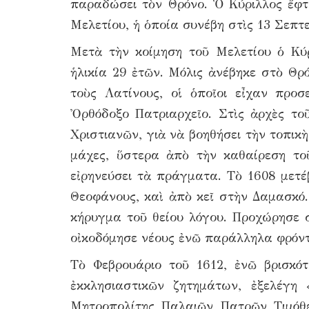
παραδώσει τὸν Θρόνο. Ὁ Κύριλλος ἔφτ
Μελετίου, ἡ ὁποία συνέβη στὶς 13 Σεπτε
Μετὰ τὴν κοίμηση τοῦ Μελετίου ὁ Κύ
ἡλικία 29 ἐτῶν. Μόλις ἀνέβηκε στὸ Θ
τοὺς Λατίνους, οἱ ὁποῖοι εἶχαν προ
Ὀρθόδοξο Πατριαρχεῖο. Στὶς ἀρχὲς τ
Χριστιανῶν, γιὰ νὰ βοηθήσει τὴν τοπι
μάχες, ὕστερα ἀπὸ τὴν καθαίρεση το
εἰρηνεύσει τὰ πράγματα. Τὸ 1608 μετέ
Θεοφάνους, καὶ ἀπὸ κεῖ στὴν Δαμασκό
κήρυγμα τοῦ θείου λόγου. Προχώρησε 
οἰκοδόμησε νέους ἐνῶ παράλληλα φρόντι
Τὸ Φεβρουάριο τοῦ 1612, ἐνῶ βρισκό
ἐκκλησιαστικῶν ζητημάτων, ἐξελέγη 
Μητροπολίτης Παλαιῶν Πατρῶν Τιμόθεο