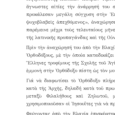
ἄγνωστες αἰτίες τὴν ἀνάρρησή του σ
προκάλεσαν μεγάλη σύγχυση στὴν Ἐ
ψυχοβλαβεῖς ἀπεχθόμενος», ἀναχώρησε
παρέμεινε μέχρι τοὺς τελευταίους μῆν
τῆς λατινικῆς προπαγάνδας καὶ τῆς Οὐν
Πρὶν τὴν ἀναχώρησή του ἀπὸ τὴν Βλαχία
Ὀρθοδόξους, μὲ τὴν ὁποία καταδικάζει
Ἕλληνες τροφίμους τῆς Σχολῆς τοῦ Ἁγ
ἐμμονὴ στὴν Ὀρθόδοξο πίστη ὡς τὸν μο
Γιά νὰ διαφωτίσει τὸ Ὀρθόδοξο πλή
κατὰ τῆς Ἀρχῆς, δηλαδή κατὰ τοῦ πρω
μεταξὺ Φιλαλήθους καὶ Ζηλωτοῦ, 
χρησιμοποιοῦσαν οἱ Ἰησουΐτες γιὰ νὰ π
Φεύγοντας ἀπὸ τὴν Βλαχία ἐπισκέφτηκ