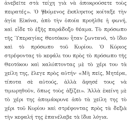
ἀνεβεῖτε στὰ τείχη γιὰ νὰ ἀποκρούσετε τοὺς
πειρατές». Ὁ Ἡγούμενος ἔκπληκτος κοίταξε τὴν
ἁγία Εἰκόνα, ἀπὸ τὴν ὁποία προῆλθε ἡ φωνή,
καὶ εἶδε τὸ ἑξῆς παράδοξο θέαμα. Τὸ πρόσωπο
τῆς Ὑπεραγίας Θεοτόκου ἦταν ζωντανό, τὸ ἴδιο
καὶ τὸ πρόσωπο τοῦ Κυρίου. Ὁ Κύριος
στρέφοντας τὸ κεφάλι του πρὸς τὸ πρόσωπο τῆς
Θεοτόκου καὶ καλύπτοντας μὲ τὸ χέρι του τὰ
χείλη της, ἔλεγε πρὸς αὐτήν· «Μὴ πεῖς, Μητέρα,
τίποτα σὲ αὐτούς, ἀλλὰ ἄφησέ τους νὰ
τιμωρηθοῦν, ὅπως τοὺς ἀξίζει». Ἀλλὰ ἐκείνη μὲ
τὸ χέρι της ἀπομάκρυνε ἀπὸ τὰ χείλη της τὸ
χέρι τοῦ Κυρίου καὶ στρέφοντας πρὸς τὰ δεξιὰ
τὴν κεφαλή της ἐπανέλαβε τὰ ἴδια λόγια.