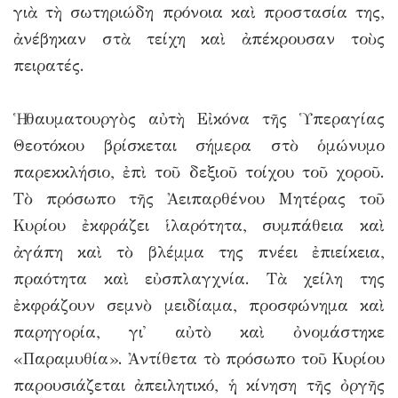
γιὰ τὴ σωτηριώδη πρόνοια καὶ προστασία της,
ἀνέβηκαν στὰ τείχη καὶ ἀπέκρουσαν τοὺς
πειρατές.
Ἡ θαυματουργὸς αὐτὴ Εἰκόνα τῆς Ὑπεραγίας
Θεοτόκου βρίσκεται σήμερα στὸ ὁμώνυμο
παρεκκλήσιο, ἐπὶ τοῦ δεξιοῦ τοίχου τοῦ χοροῦ.
Τὸ πρόσωπο τῆς Ἀειπαρθένου Μητέρας τοῦ
Κυρίου ἐκφράζει ἱλαρότητα, συμπάθεια καὶ
ἀγάπη καὶ τὸ βλέμμα της πνέει ἐπιείκεια,
πραότητα καὶ εὐσπλαγχνία. Τὰ χείλη της
ἐκφράζουν σεμνὸ μειδίαμα, προσφώνημα καὶ
παρηγορία, γι᾿ αὐτὸ καὶ ὀνομάστηκε
«Παραμυθία». Ἀντίθετα τὸ πρόσωπο τοῦ Κυρίου
παρουσιάζεται ἀπειλητικό, ἡ κίνηση τῆς ὀργῆς