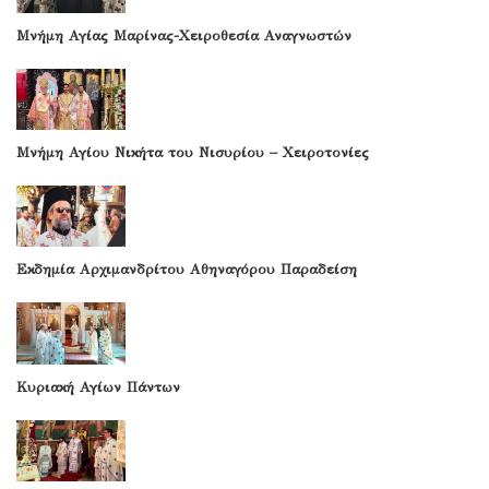
Μνήμη Αγίας Μαρίνας-Χειροθεσία Αναγνωστών
Μνήμη Αγίου Νικήτα του Νισυρίου – Χειροτονίες
Εκδημία Αρχιμανδρίτου Αθηναγόρου Παραδείση
Κυριακή Αγίων Πάντων