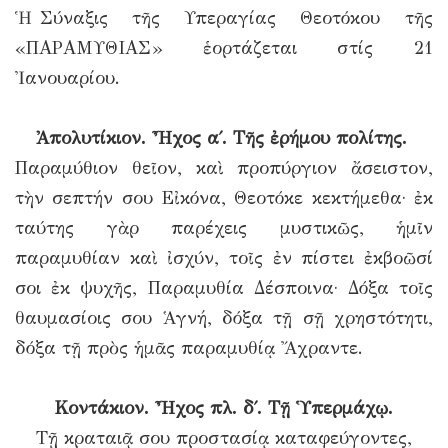
Ἡ Σύναξις τῆς Υπεραγίας Θεοτόκου τῆς
«ΠΑΡΑΜΥΘΙΑΣ» ἑορτάζεται στίς 21
Ἰανουαρίου.
Ἀπολυτίκιον. Ἦχος α΄. Τῆς ἐρήμου πολίτης.
Παραμύθιον θεῖον, καὶ προπύργιον ἄσειστον,
τὴν σεπτήν σου Εἰκόνα, Θεοτόκε κεκτήμεθα· ἐκ
ταύτης γὰρ παρέχεις μυστικῶς, ἡμῖν
παραμυθίαν καὶ ἰσχύν, τοῖς ἐν πίστει ἐκβοῶσί
σοι ἐκ ψυχῆς, Παραμυθία Δέσποινα· Δόξα τοῖς
θαυμασίοις σου Ἁγνή, δόξα τῇ σῇ χρηστότητι,
δόξα τῇ πρὸς ἡμᾶς παραμυθίᾳ Ἄχραντε.
Κοντάκιον. Ἦχος πλ. δ΄. Τῇ Ὑπερμάχῳ.
Τῇ κραταιᾷ σου προστασίᾳ καταφεύγοντες,