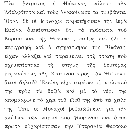
Τότε ἔντρομος ὁ Ἡγούμενος κάλεσε τὴν
Ἀδελφότητα καὶ τοὺς ἀνακοίνωσε τὰ συμβάντα.
Ὅταν δὲ οἱ Μοναχοὶ παρατήρησαν τὴν ἱερὰ
Εἰκόνα διαπίστωσαν ὅτι τὰ πρόσωπα τοῦ
Κυρίου καὶ τῆς Θεοτόκου, καθὼς καὶ ὅλη ἡ
περιγραφὴ καὶ ὁ σχηματισμὸς τῆς Εἰκόνας,
εἶχαν ἀλλάξει καὶ παραμείνει στὴ στάση ποὺ
σχηματίστηκε τὴ στιγμὴ τῆς δευτέρας
ἐκφωνήσεως τῆς Θεοτόκου πρὸς τὸν Ἡγούμενο,
ὅταν δηλαδὴ Ἐκείνη εἶχε στρέψει τὸ πρόσωπό
της πρὸς τὰ δεξιὰ καὶ μὲ τὸ χέρι της
ἀπομάκρυνε τὸ χέρι τοῦ Υἱοῦ της ἀπὸ τὰ χείλη
της. Τότε οἱ Μοναχοὶ βεβαιώθηκαν γιὰ τὴν
ἀλήθεια τῶν λόγων τοῦ Ἡγουμένου καὶ ἀφοῦ
πρῶτα εὐχαρίστησαν τὴν Ὑπεραγία Θεοτόκο