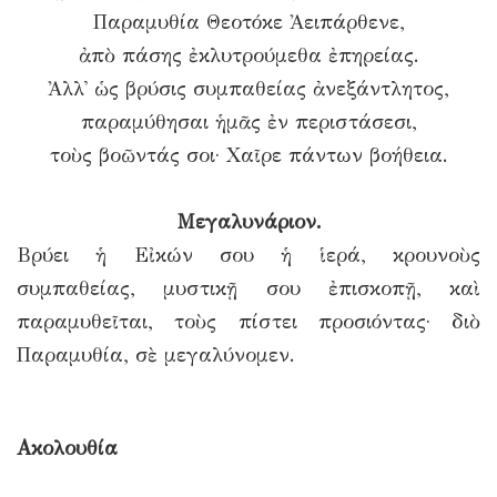
Παραμυθία Θεοτόκε Ἀειπάρθενε,
ἀπὸ πάσης ἐκλυτρούμεθα ἐπηρείας.
Ἀλλ᾿ ὡς βρύσις συμπαθείας ἀνεξάντλητος,
παραμύθησαι ἡμᾶς ἐν περιστάσεσι,
τοὺς βοῶντάς σοι· Χαῖρε πάντων βοήθεια.
Μεγαλυνάριον.
Βρύει ἡ Εἰκών σου ἡ ἱερά, κρουνοὺς
συμπαθείας, μυστικῇ σου ἐπισκοπῇ, καὶ
παραμυθεῖται, τοὺς πίστει προσιόντας· διὸ
Παραμυθία, σὲ μεγαλύνομεν.
Ακολουθία