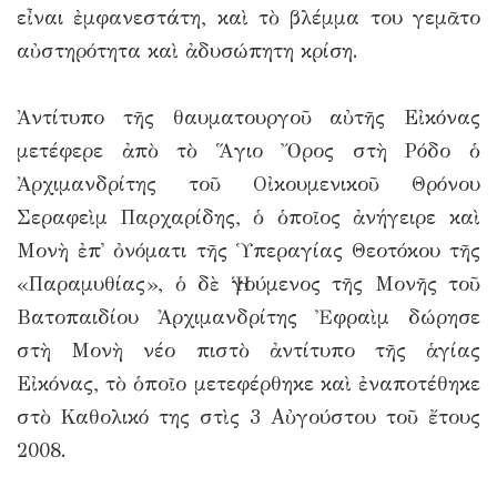
εἶναι ἐμφανεστάτη, καὶ τὸ βλέμμα του γεμᾶτο
αὐστηρότητα καὶ ἀδυσώπητη κρίση.
Ἀντίτυπο τῆς θαυματουργοῦ αὐτῆς Εἰκόνας
μετέφερε ἀπὸ τὸ Ἅγιο Ὄρος στὴ Ρόδο ὁ
Ἀρχιμανδρίτης τοῦ Οἰκουμενικοῦ Θρόνου
Σεραφεὶμ Παρχαρίδης, ὁ ὁποῖος ἀνήγειρε καὶ
Μονὴ ἐπ᾿ ὀνόματι τῆς Ὑπεραγίας Θεοτόκου τῆς
«Παραμυθίας», ὁ δὲ Ἡγούμενος τῆς Μονῆς τοῦ
Βατοπαιδίου Ἀρχιμανδρίτης Ἐφραὶμ δώρησε
στὴ Μονὴ νέο πιστὸ ἀντίτυπο τῆς ἁγίας
Εἰκόνας, τὸ ὁποῖο μετεφέρθηκε καὶ ἐναποτέθηκε
στὸ Καθολικό της στὶς 3 Αὐγούστου τοῦ ἔτους
2008.