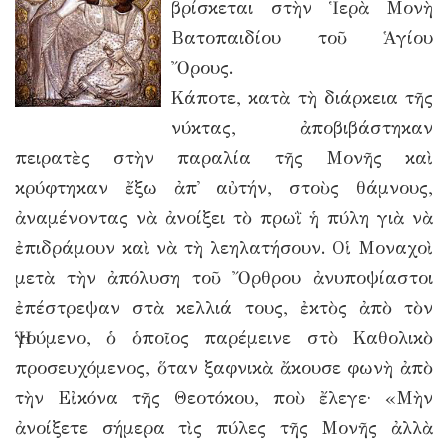
βρίσκεται στὴν Ἱερὰ Μονὴ
Βατοπαιδίου τοῦ Ἁγίου
Ὄρους.
Κάποτε, κατὰ τὴ διάρκεια τῆς
νύκτας, ἀποβιβάστηκαν
πειρατὲς στὴν παραλία τῆς Μονῆς καὶ
κρύφτηκαν ἔξω ἀπ᾿ αὐτήν, στοὺς θάμνους,
ἀναμένοντας νὰ ἀνοίξει τὸ πρωῒ ἡ πύλη γιὰ νὰ
ἐπιδράμουν καὶ νὰ τὴ λεηλατήσουν. Οἱ Μοναχοὶ
μετὰ τὴν ἀπόλυση τοῦ Ὄρθρου ἀνυποψίαστοι
ἐπέστρεψαν στὰ κελλιά τους, ἐκτὸς ἀπὸ τὸν
Ἡγούμενο, ὁ ὁποῖος παρέμεινε στὸ Καθολικὸ
προσευχόμενος, ὅταν ξαφνικὰ ἄκουσε φωνὴ ἀπὸ
τὴν Εἰκόνα τῆς Θεοτόκου, ποὺ ἔλεγε· «Μὴν
ἀνοίξετε σήμερα τὶς πύλες τῆς Μονῆς ἀλλὰ