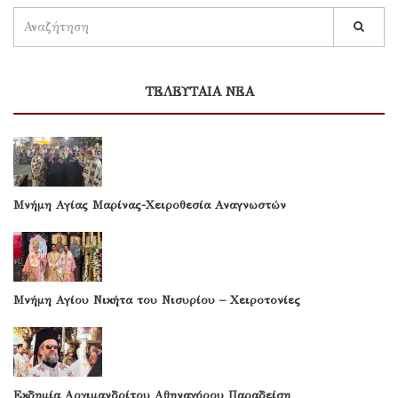
ΤΕΛΕΥΤΑΙΑ ΝΕΑ
Μνήμη Αγίας Μαρίνας-Χειροθεσία Αναγνωστών
Μνήμη Αγίου Νικήτα του Νισυρίου – Χειροτονίες
Εκδημία Αρχιμανδρίτου Αθηναγόρου Παραδείση