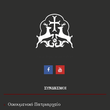
†Ιερά Μητρόπολις Ρόδου†
ΣΥΝΔΕΣΜΟΙ
Οικουμενικό Πατριαρχείο