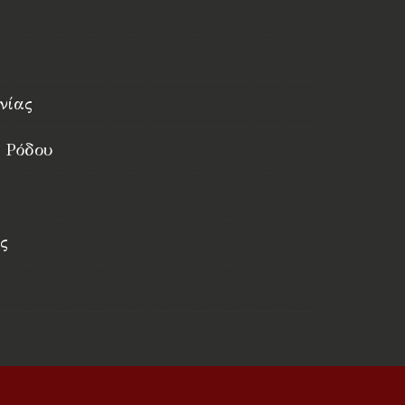
νίας
 Ρόδου
ς