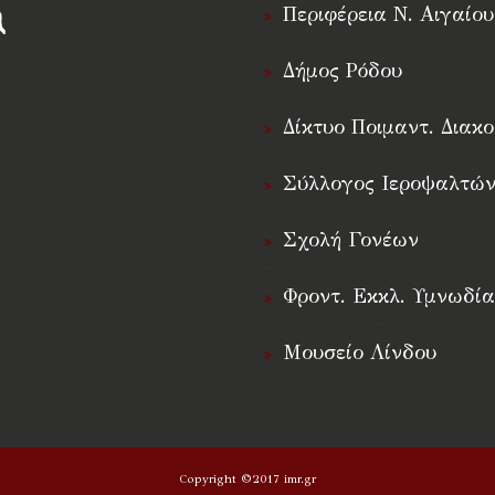
Περιφέρεια Ν. Αιγαίου
Δήμος Ρόδου
†
Δίκτυο Ποιμαντ. Διακο
Σύλλογος Ιεροψαλτών
Σχολή Γονέων
Φροντ. Εκκλ. Υμνωδία
Μουσείο Λίνδου
Copyright ©2017 imr.gr