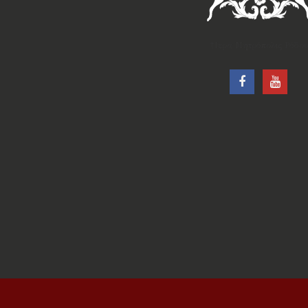
†Ιερά Μητρόπολις Ρόδου