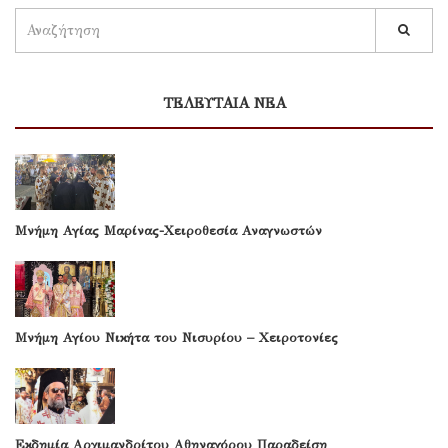
ΤΕΛΕΥΤΑΙΑ ΝΕΑ
Μνήμη Αγίας Μαρίνας-Χειροθεσία Αναγνωστών
Μνήμη Αγίου Νικήτα του Νισυρίου – Χειροτονίες
Εκδημία Αρχιμανδρίτου Αθηναγόρου Παραδείση