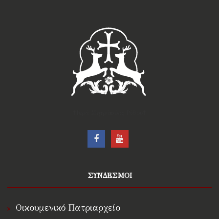
†Ιερά Μητρόπολις Ρόδου†
ΣΥΝΔΕΣΜΟΙ
Οικουμενικό Πατριαρχείο