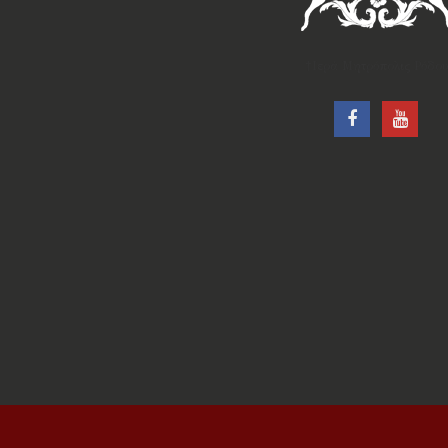
†Ιερά Μητρόπολις Ρόδου