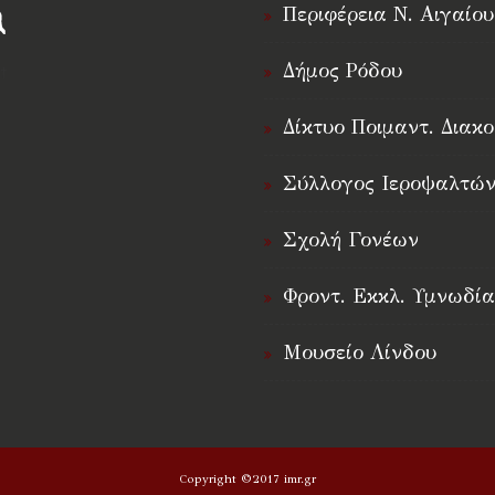
Περιφέρεια Ν. Αιγαίου
Δήμος Ρόδου
†
Δίκτυο Ποιμαντ. Διακο
Σύλλογος Ιεροψαλτών
Σχολή Γονέων
Φροντ. Εκκλ. Υμνωδία
Μουσείο Λίνδου
Copyright ©2017 imr.gr