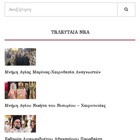
ΤΕΛΕΥΤΑΙΑ ΝΕΑ
Μνήμη Αγίας Μαρίνας-Χειροθεσία Αναγνωστών
Μνήμη Αγίου Νικήτα του Νισυρίου – Χειροτονίες
Εκδημία Αρχιμανδρίτου Αθηναγόρου Παραδείση