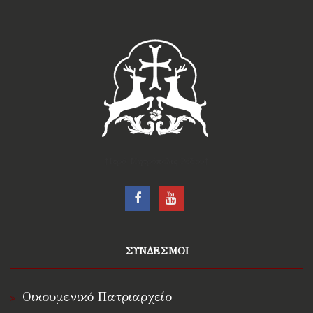
†Ιερά Μητρόπολις Ρόδου†
ΣΥΝΔΕΣΜΟΙ
Οικουμενικό Πατριαρχείο