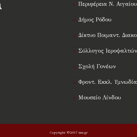
Περιφέρεια Ν. Αιγαίου
Δήμος Ρόδου
†
Δίκτυο Ποιμαντ. Διακο
Σύλλογος Ιεροψαλτών
Σχολή Γονέων
Φροντ. Εκκλ. Υμνωδία
Μουσείο Λίνδου
Copyright ©2017 imr.gr