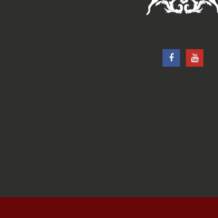
†Ιερά Μητρόπολις Ρόδου