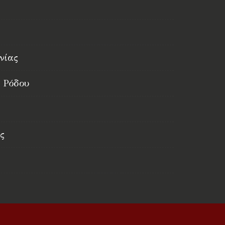
νίας
 Ρόδου
ς