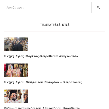
ΤΕΛΕΥΤΑΙΑ ΝΕΑ
Μνήμη Αγίας Μαρίνας-Χειροθεσία Αναγνωστών
Μνήμη Αγίου Νικήτα του Νισυρίου – Χειροτονίες
Εκδημία Αρχιμανδρίτου Αθηναγόρου Παραδείση