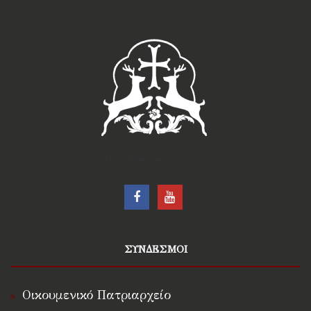
†Ιερά Μητρόπολις Ρόδου†
ΣΥΝΔΕΣΜΟΙ
Οικουμενικό Πατριαρχείο