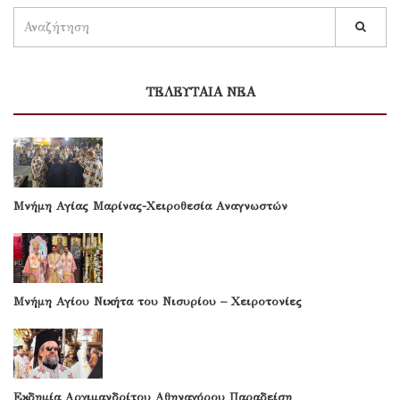
ΤΕΛΕΥΤΑΙΑ ΝΕΑ
Μνήμη Αγίας Μαρίνας-Χειροθεσία Αναγνωστών
Μνήμη Αγίου Νικήτα του Νισυρίου – Χειροτονίες
Εκδημία Αρχιμανδρίτου Αθηναγόρου Παραδείση