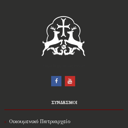
†Ιερά Μητρόπολις Ρόδου†
ΣΥΝΔΕΣΜΟΙ
Οικουμενικό Πατριαρχείο