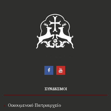
†Ιερά Μητρόπολις Ρόδου†
ΣΥΝΔΕΣΜΟΙ
Οικουμενικό Πατριαρχείο