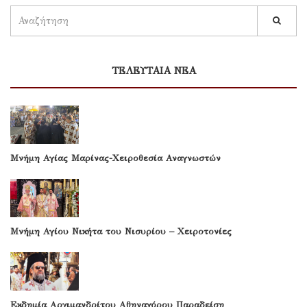
ΤΕΛΕΥΤΑΙΑ ΝΕΑ
Μνήμη Αγίας Μαρίνας-Χειροθεσία Αναγνωστών
Μνήμη Αγίου Νικήτα του Νισυρίου – Χειροτονίες
Εκδημία Αρχιμανδρίτου Αθηναγόρου Παραδείση