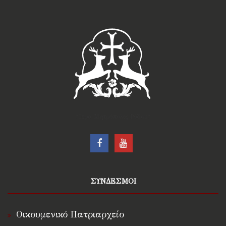
†Ιερά Μητρόπολις Ρόδου†
ΣΥΝΔΕΣΜΟΙ
Οικουμενικό Πατριαρχείο