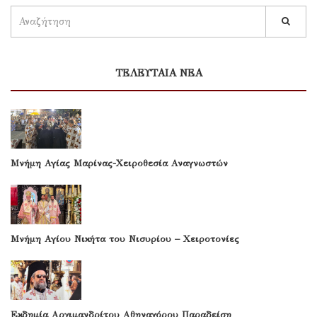
ΤΕΛΕΥΤΑΙΑ ΝΕΑ
Μνήμη Αγίας Μαρίνας-Χειροθεσία Αναγνωστών
Μνήμη Αγίου Νικήτα του Νισυρίου – Χειροτονίες
Εκδημία Αρχιμανδρίτου Αθηναγόρου Παραδείση