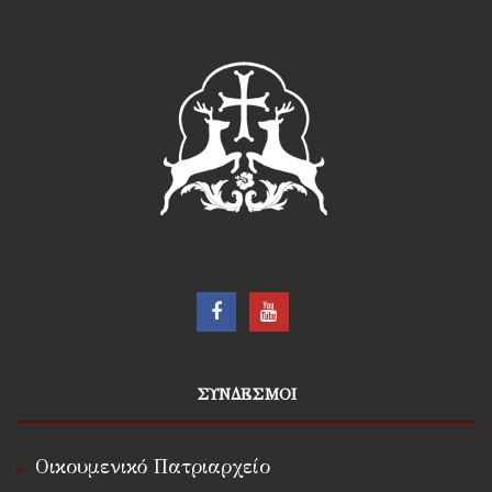
†Ιερά Μητρόπολις Ρόδου†
ΣΥΝΔΕΣΜΟΙ
Οικουμενικό Πατριαρχείο