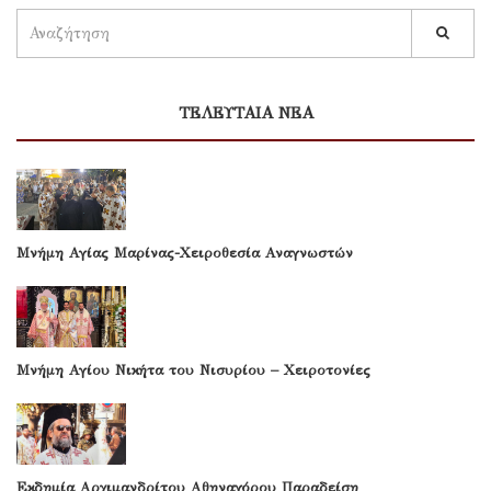
ΤΕΛΕΥΤΑΙΑ ΝΕΑ
Μνήμη Αγίας Μαρίνας-Χειροθεσία Αναγνωστών
Μνήμη Αγίου Νικήτα του Νισυρίου – Χειροτονίες
Εκδημία Αρχιμανδρίτου Αθηναγόρου Παραδείση