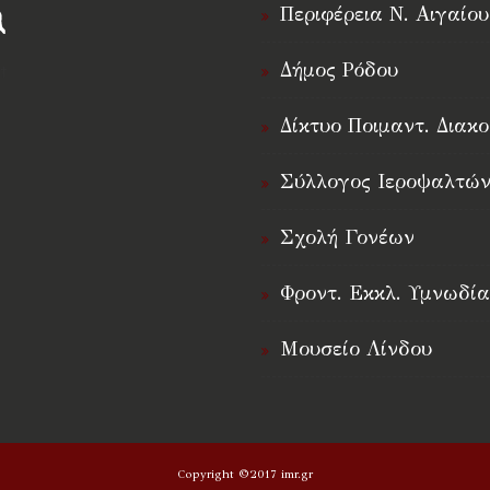
Περιφέρεια Ν. Αιγαίου
Δήμος Ρόδου
†
Δίκτυο Ποιμαντ. Διακο
Σύλλογος Ιεροψαλτών
Σχολή Γονέων
Φροντ. Εκκλ. Υμνωδία
Μουσείο Λίνδου
Copyright ©2017 imr.gr