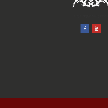
†Ιερά Μητρόπολις Ρόδου