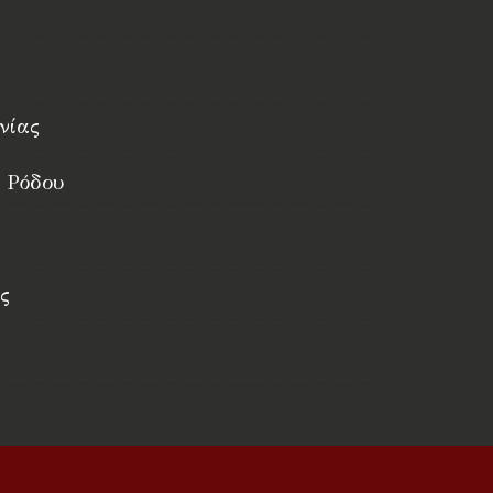
νίας
 Ρόδου
ς