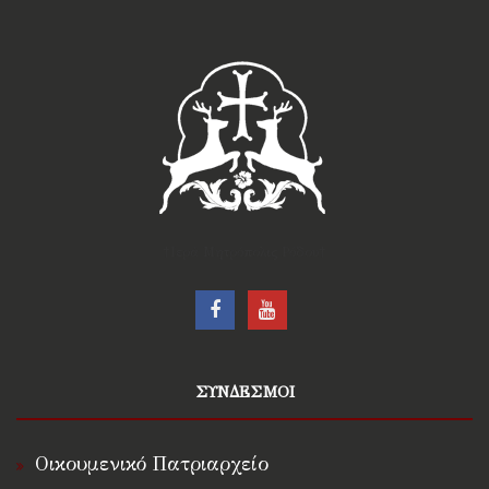
†Ιερά Μητρόπολις Ρόδου†
ΣΥΝΔΕΣΜΟΙ
Οικουμενικό Πατριαρχείο