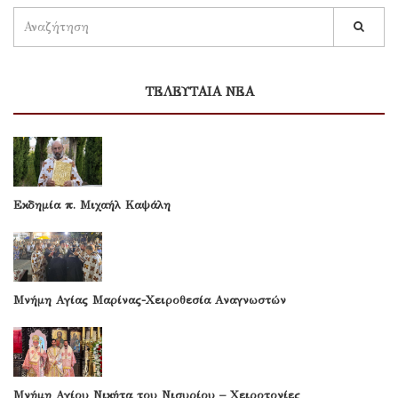
ΤΕΛΕΥΤΑΙΑ ΝΕΑ
Εκδημία π. Μιχαήλ Καψάλη
Μνήμη Αγίας Μαρίνας-Χειροθεσία Αναγνωστών
Μνήμη Αγίου Νικήτα του Νισυρίου – Χειροτονίες