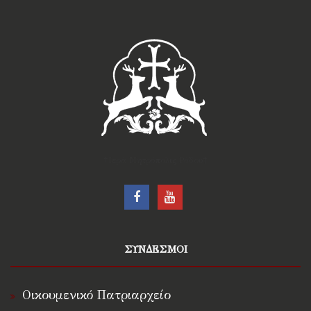
†Ιερά Μητρόπολις Ρόδου†
ΣΥΝΔΕΣΜΟΙ
Οικουμενικό Πατριαρχείο