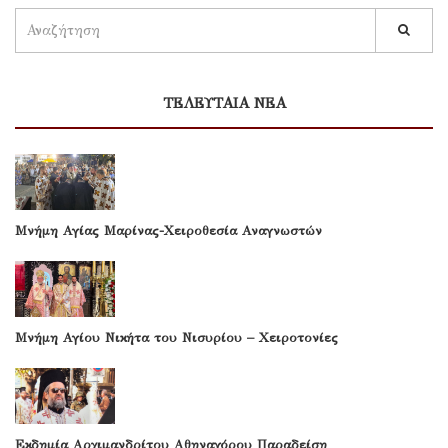
ΤΕΛΕΥΤΑΙΑ ΝΕΑ
Μνήμη Αγίας Μαρίνας-Χειροθεσία Αναγνωστών
Μνήμη Αγίου Νικήτα του Νισυρίου – Χειροτονίες
Εκδημία Αρχιμανδρίτου Αθηναγόρου Παραδείση