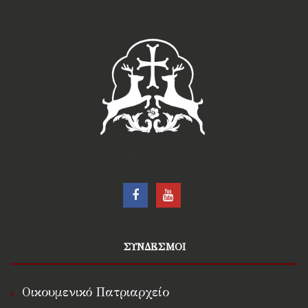
†Ιερά Μητρόπολις Ρόδου†
ΣΥΝΔΕΣΜΟΙ
Οικουμενικό Πατριαρχείο