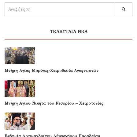
ΤΕΛΕΥΤΑΙΑ ΝΕΑ
Μνήμη Αγίας Μαρίνας-Χειροθεσία Αναγνωστών
Μνήμη Αγίου Νικήτα του Νισυρίου – Χειροτονίες
Εκδημία Αρχιμανδρίτου Αθηναγόρου Παραδείση