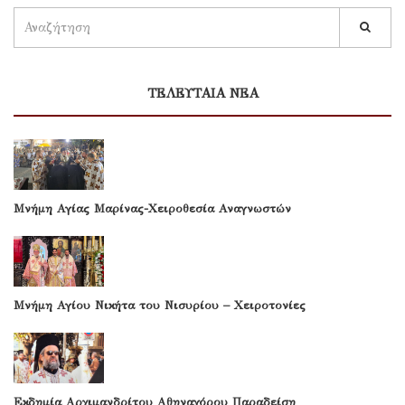
ΤΕΛΕΥΤΑΙΑ ΝΕΑ
Μνήμη Αγίας Μαρίνας-Χειροθεσία Αναγνωστών
Μνήμη Αγίου Νικήτα του Νισυρίου – Χειροτονίες
Εκδημία Αρχιμανδρίτου Αθηναγόρου Παραδείση