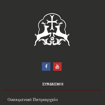
†Ιερά Μητρόπολις Ρόδου†
ΣΥΝΔΕΣΜΟΙ
Οικουμενικό Πατριαρχείο