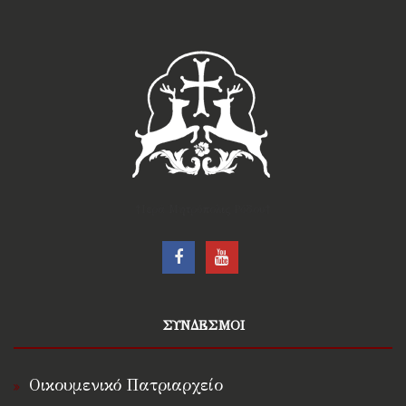
†Ιερά Μητρόπολις Ρόδου†
ΣΥΝΔΕΣΜΟΙ
Οικουμενικό Πατριαρχείο