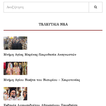
ΤΕΛΕΥΤΑΙΑ ΝΕΑ
Μνήμη Αγίας Μαρίνας-Χειροθεσία Αναγνωστών
Μνήμη Αγίου Νικήτα του Νισυρίου – Χειροτονίες
Εκδημία Αρχιμανδρίτου Αθηναγόρου Παραδείση