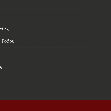
νίας
 Ρόδου
ς