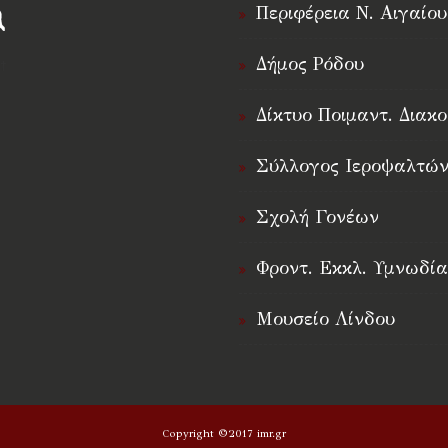
Περιφέρεια Ν. Αιγαίου
Δήμος Ρόδου
†
Δίκτυο Ποιμαντ. Διακο
Σύλλογος Ιεροψαλτών
Σχολή Γονέων
Φροντ. Εκκλ. Υμνωδία
Μουσείο Λίνδου
Copyright ©2017 imr.gr