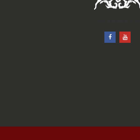
†Ιερά Μητρόπολις Ρόδου