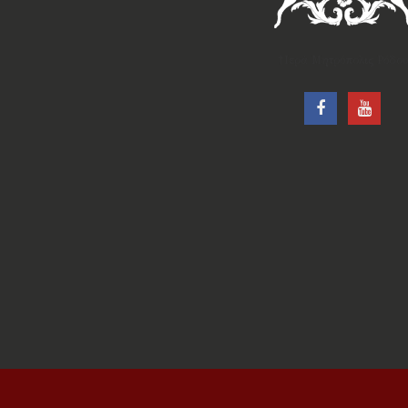
†Ιερά Μητρόπολις Ρόδου