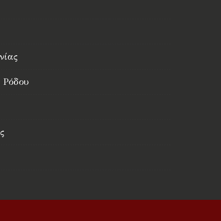
νίας
 Ρόδου
ς