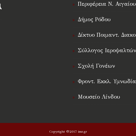
Περιφέρεια Ν. Αιγαίου
Δήμος Ρόδου
†
Δίκτυο Ποιμαντ. Διακο
Σύλλογος Ιεροψαλτών
Σχολή Γονέων
Φροντ. Εκκλ. Υμνωδία
Μουσείο Λίνδου
Copyright ©2017 imr.gr