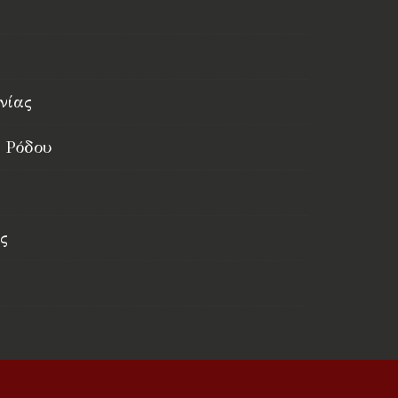
νίας
 Ρόδου
ς