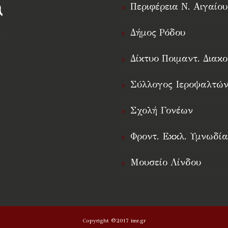
Περιφέρεια Ν. Αιγαίου
Δήμος Ρόδου
†
Δίκτυο Ποιμαντ. Διακο
Σύλλογος Ιεροψαλτών
Σχολή Γονέων
Φροντ. Εκκλ. Υμνωδία
Μουσείο Λίνδου
Copyright ©2017 imr.gr