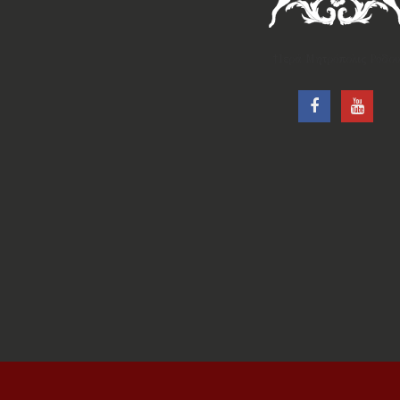
†Ιερά Μητρόπολις Ρόδου