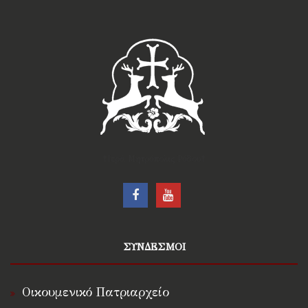
†Ιερά Μητρόπολις Ρόδου†
ΣΥΝΔΕΣΜΟΙ
Οικουμενικό Πατριαρχείο