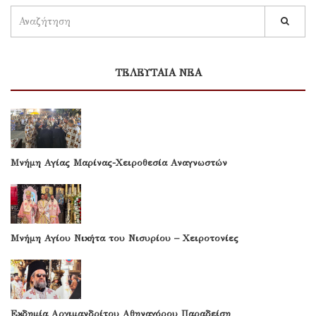
ΤΕΛΕΥΤΑΙΑ ΝΕΑ
Μνήμη Αγίας Μαρίνας-Χειροθεσία Αναγνωστών
Μνήμη Αγίου Νικήτα του Νισυρίου – Χειροτονίες
Εκδημία Αρχιμανδρίτου Αθηναγόρου Παραδείση