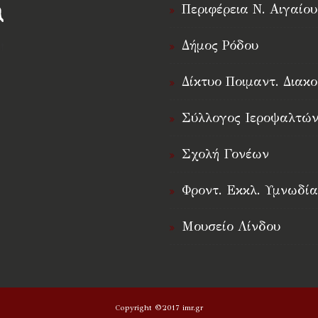
Περιφέρεια Ν. Αιγαίου
Δήμος Ρόδου
†
Δίκτυο Ποιμαντ. Διακο
Σύλλογος Ιεροψαλτών
Σχολή Γονέων
Φροντ. Εκκλ. Υμνωδία
Μουσείο Λίνδου
Copyright ©2017 imr.gr