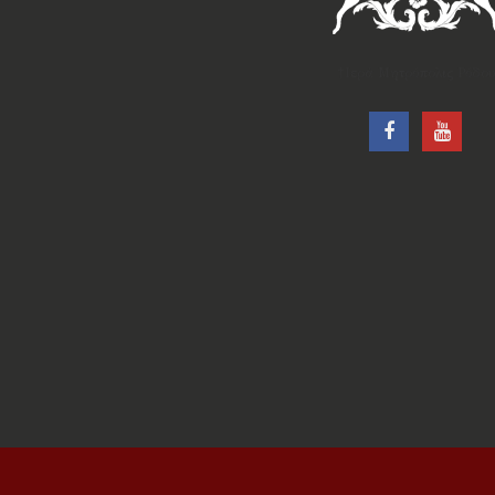
†Ιερά Μητρόπολις Ρόδου