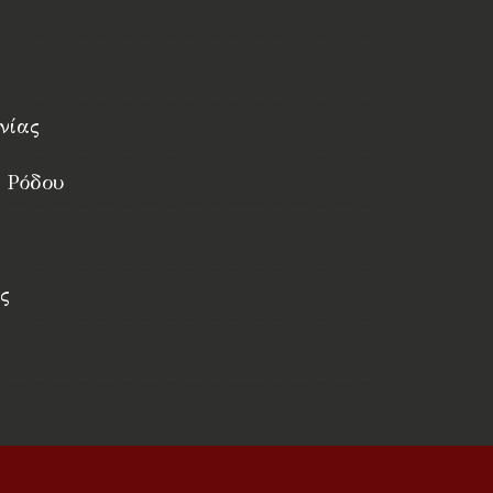
νίας
 Ρόδου
ς