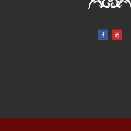
†Ιερά Μητρόπολις Ρόδου