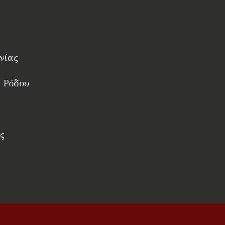
νίας
 Ρόδου
ς