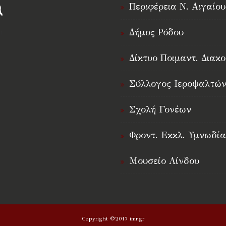
Περιφέρεια Ν. Αιγαίου
Δήμος Ρόδου
†
Δίκτυο Ποιμαντ. Διακο
Σύλλογος Ιεροψαλτών
Σχολή Γονέων
Φροντ. Εκκλ. Υμνωδία
Μουσείο Λίνδου
Copyright ©2017 imr.gr