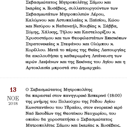
Σεβασμιώτατος Μητροπολίτης Σάμου και
Ικαρίας κ. Ευσέβιος, συλλειτουργούντων των
Σεβασμιωτάτων Μητροπολιτών Λέρου,
Καλύμνου και Αστυπαλαίας κ. Παϊσίου, Κώου
και Νισύρου κ Ναθαναήλ, Νουβίας κ. Σάββα,
Σύμης, Χάλκης, Τήλου και Καστελορίζου κ.
Χρυσοστόμου και των Θεοφιλεστάτων Επισκόπων
Στρατονικείας κ Στεφάνου και Ολύμπου κ.
Κυρίλλου. Μετά το πέρας της Θείας Λειτουργίας
θα ακολουθήσει η καθιερωμένη Λιτάνευση των
ιερών Λειψάνων και της Εικόνας του Αγίου και η
Αρτοκλασία μπροστά στο Δημαρχείο.
13
Ο Σεβασμιώτατος Μητροπολίτης
θα παραστεί στον πανηγυρικό Εσπερινό (18:00)
ΝΟΕ
της μνήμης του Πολιούχου της Ρόδου Αγίου
2018
Κωνσταντίνου του Υδραίου, στον ενοριακό ιερό
Ναό Εισοδίων της Θεοτόκου Νεοχωρίου, του
οποίου θα χοροστατήσει ο Σεβασμιώτατος
Μητροπολίτης Σάμου και Ικαρίας κ. Ευσέβιος,