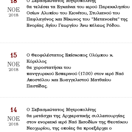
18
Ο Σεβασμιώτατος Μητροπολίτης
θα τελέσει τα Εγκαίνια του ιερού Παρεκκλησίου
ΝΟΕ
Οσίων Αλυπίου του Κιονίτου, Στυλιανού του
2018
Παφλαγόνος και Νίκωνος του "Μετανοείτε" της
Ενορίας Αγίου Γεωργίου Άνω πόλεως Ρόδου.
15
Ο Θεοφιλέστατος Επίσκοπος Ολύμπου κ.
Κύριλλος
ΝΟΕ
θα χοροστατήσει του
2018
πανηγυρικού Εσπερινού (17.00) στον ιερό Ναό
Αποστόλου και Ευαγγελιστού Ματθαίου
Παστίδας.
14
Ο Σεβασμιώτατος Μητροπολίτης
θα μετάσχει της Αρχιερατικής συλλειτουργίας
ΝΟΕ
στον ενοριακό ιερό Ναό Εισοδίων της Θεοτόκου
2018
Νεοχωρίου, της οποίας θα προεξάρχει ο