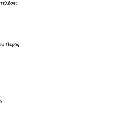
τελέσει
ου (Ιερός
ό