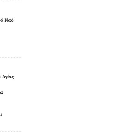
ρό Ναό
 Αγίας
θα
υ