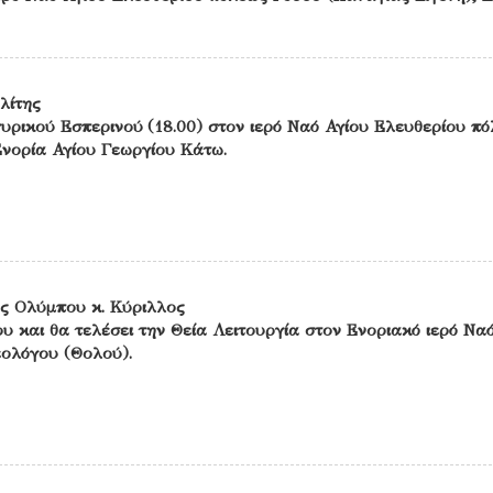
λίτης
υρικού Εσπερινού (18.00) στον ιερό Ναό Αγίου Ελευθερίου π
Ενορία Αγίου Γεωργίου Κάτω.
ς Ολύμπου κ. Κύριλλος
υ και θα τελέσει την Θεία Λειτουργία στον Ενοριακό ιερό Να
εολόγου (Θολού).