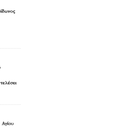
ρίδωνος
ό
τελέσει
 Αγίου