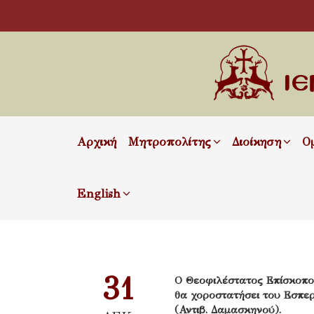
Αρχική
Μητροπολίτης
Διοίκηση
Ο
English
31
Ο Θεοφιλέστατος Επίσκοπο
θα χοροστατήσει του Εσπερ
(Αντιβ. Δαμασκηνού).