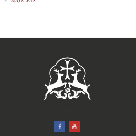
Αρχείο 2016
†Ιερά Μητρόπολις Ρόδου†