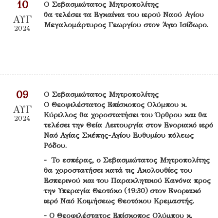
10
Ο Σεβασμιώτατος Μητροπολίτης
θα τελέσει τα Εγκαίνια του ιερού Ναού Αγίου
ΑΥΓ
Μεγαλομάρτυρος Γεωργίου στον Άγιο Ισίδωρο.
2024
09
Ο Σεβασμιώτατος Μητροπολίτης
Ο Θεοφιλέστατος Επίσκοπος Ολύμπου κ.
ΑΥΓ
Κύριλλος θα χοροστατήσει του Όρθρου και θα
2024
τελέσει την Θεία Λειτουργία στον Ενοριακό ιερό
Ναό Αγίας Σκέπης-Αγίου Ευθυμίου πόλεως
Ρόδου.
- Το εσπέρας, ο Σεβασμιώτατος Μητροπολίτης
θα χοροστατήσει κατά τις Ακολουθίες του
Εσπερινού και του Παρακλητικού Κανόνα προς
την Υπεραγία Θεοτόκο (19:30) στον Ενοριακό
ιερό Ναό Κοιμήσεως Θεοτόκου Κρεμαστής.
- Ο Θεοφιλέστατος Επίσκοπος Ολύμπου κ.