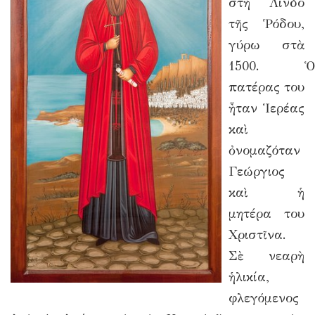
στὴ Λίνδο
τῆς Ῥόδου,
γύρω στὰ
1500. Ὁ
πατέρας του
ἦταν Ἱερέας
καὶ
ὀνομαζόταν
Γεώργιος
καὶ ἡ
μητέρα του
Χριστῖνα.
Σὲ νεαρὴ
ἡλικία,
φλεγόμενος