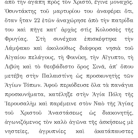
ἀπὸ τὴν ἀγάπη πρὸς τὸν Χριστό, ἔγινε μοναχός.
Ὁ συντάκτης τοῦ μαρτυρίου του ἀναφέρει ὅτι,
ὅταν ἦταν 22 ἐτῶν ἀναχώρησε ἀπὸ τὴν πατρίδα
του καὶ πῆγε κατ᾿ ἀρχὰς στὶς Κολοσσὲς τῆς
Φρυγίας. Στὴ συνέχεια ἐπισκέφτηκε τὴν
Λάμψακο καὶ ἀκολούθως διάφορα νησιὰ τοῦ
Αἰγαίου πελάγους, τὴ Φοινίκη, τὴν Αἴγυπτο, τὴ
Λιβύη καὶ τὸ θεοβάδιστο ὄρος Σινᾶ, ἀπ᾿ ὅπου
μετέβη στὴν Παλαιστίνη ὡς προσκυνητὴς τῶν
Ἁγίων Τόπων. Ἀφοῦ περιόδευσε ὅλα τὰ πανάγια
προσκυνήματα, κατέληξε στὴν Ἁγία Πόλη τῆς
Ἱερουσαλὴμ καὶ παρέμεινε στὸν Ναὸ τῆς Ἁγίας
τοῦ Χριστοῦ Ἀναστάσεως ὡς διακονητής,
ἀγωνιζόμενος τὸν καλὸ ἀγῶνα τῆς ἀσκήσεως μὲ
νηστεῖες, ἀγρυπνίες καὶ ἀκατάπαυστες