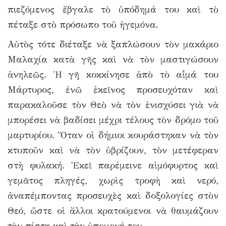
πιεζόμενος ἔβγαλε τὸ ὑπόδημά του καὶ τὸ
πέταξε στὸ πρόσωπο τοῦ ἡγεμόνα.
Αὐτὸς τότε διέταξε νὰ ξαπλώσουν τὸν μακάριο
Μαλαχία κατὰ γῆς καὶ νὰ τὸν μαστιγώσουν
ἀνηλεῶς. Ἡ γῆ κοκκίνησε ἀπὸ τὸ αἷμά του
Μάρτυρος, ἐνῶ ἐκεῖνος προσευχόταν καὶ
παρακαλοῦσε τὸν Θεὸ νὰ τὸν ἐνισχύσει γιὰ νὰ
μπορέσει νὰ βαδίσει μέχρι τέλους τὸν δρόμο τοῦ
μαρτυρίου. Ὅταν οἱ δήμιοι κουράστηκαν νὰ τὸν
κτυποῦν καὶ νὰ τὸν ὑβρίζουν, τὸν μετέφεραν
στὴ φυλακή. Ἐκεῖ παρέμεινε αἱμόφυρτος καὶ
γεμᾶτος πληγές, χωρὶς τροφὴ καὶ νερό,
ἀναπέμποντας προσευχὲς καὶ δοξολογίες στὸν
Θεό, ὥστε οἱ ἄλλοι κρατούμενοι νὰ θαυμάζουν
τὴν πίστη καὶ τὴν ὑπομονή του.