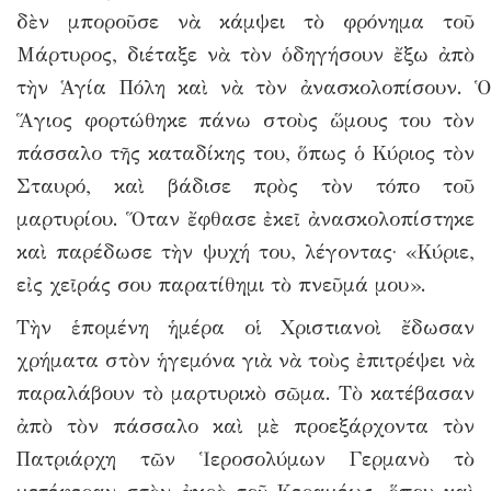
δὲν μποροῦσε νὰ κάμψει τὸ φρόνημα τοῦ
Μάρτυρος, διέταξε νὰ τὸν ὁδηγήσουν ἔξω ἀπὸ
τὴν Ἁγία Πόλη καὶ νὰ τὸν ἀνασκολοπίσουν. Ὁ
Ἅγιος φορτώθηκε πάνω στοὺς ὥμους του τὸν
πάσσαλο τῆς καταδίκης του, ὅπως ὁ Κύριος τὸν
Σταυρό, καὶ βάδισε πρὸς τὸν τόπο τοῦ
μαρτυρίου. Ὅταν ἔφθασε ἐκεῖ ἀνασκολοπίστηκε
καὶ παρέδωσε τὴν ψυχή του, λέγοντας· «Κύριε,
εἰς χεῖράς σου παρατίθημι τὸ πνεῦμά μου».
Τὴν ἑπομένη ἡμέρα οἱ Χριστιανοὶ ἔδωσαν
χρήματα στὸν ἡγεμόνα γιὰ νὰ τοὺς ἐπιτρέψει νὰ
παραλάβουν τὸ μαρτυρικὸ σῶμα. Τὸ κατέβασαν
ἀπὸ τὸν πάσσαλο καὶ μὲ προεξάρχοντα τὸν
Πατριάρχη τῶν Ἱεροσολύμων Γερμανὸ τὸ