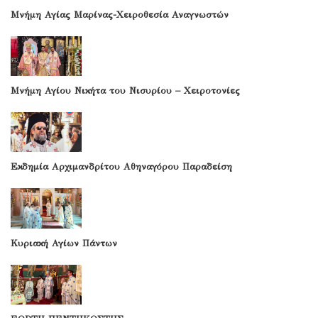
Μνήμη Αγίας Μαρίνας-Χειροθεσία Αναγνωστών
Μνήμη Αγίου Νικήτα του Νισυρίου – Χειροτονίες
Εκδημία Αρχιμανδρίτου Αθηναγόρου Παραδείση
Κυριακή Αγίων Πάντων