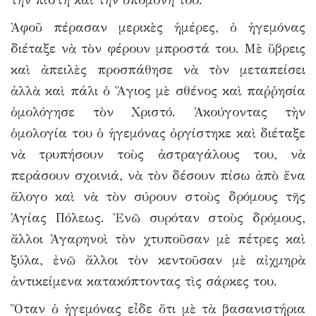
Ἀφοῦ πέρασαν μερικὲς ἡμέρες, ὁ ἡγεμόνας
διέταξε νὰ τὸν φέρουν μπροστά του. Μὲ ὕβρεις
καὶ ἀπειλὲς προσπάθησε νὰ τὸν μεταπείσει
ἀλλὰ καὶ πάλι ὁ Ἅγιος μὲ σθένος καὶ παῤῥησία
ὁμολόγησε τὸν Χριστό. Ἀκούγοντας τὴν
ὁμολογία του ὁ ἡγεμόνας ὀργίστηκε καὶ διέταξε
νὰ τρυπήσουν τοὺς ἀστραγάλους του, νὰ
περάσουν σχοινιά, νὰ τὸν δέσουν πίσω ἀπὸ ἕνα
ἄλογο καὶ νὰ τὸν σύρουν στοὺς δρόμους τῆς
Ἁγίας Πόλεως. Ἐνῶ συρόταν στοὺς δρόμους,
ἄλλοι Ἀγαρηνοὶ τὸν χτυποῦσαν μὲ πέτρες καὶ
ξύλα, ἐνῶ ἄλλοι τὸν κεντοῦσαν μὲ αἰχμηρὰ
ἀντικείμενα κατακόπτοντας τὶς σάρκες του.
Ὅταν ὁ ἡγεμόνας εἶδε ὅτι μὲ τὰ βασανιστήρια