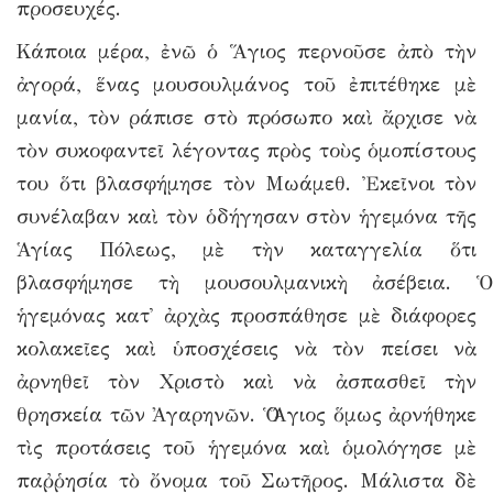
προσευχές.
Κάποια μέρα, ἐνῶ ὁ Ἅγιος περνοῦσε ἀπὸ τὴν
ἀγορά, ἕνας μουσουλμάνος τοῦ ἐπιτέθηκε μὲ
μανία, τὸν ράπισε στὸ πρόσωπο καὶ ἄρχισε νὰ
τὸν συκοφαντεῖ λέγοντας πρὸς τοὺς ὁμοπίστους
του ὅτι βλασφήμησε τὸν Μωάμεθ. Ἐκεῖνοι τὸν
συνέλαβαν καὶ τὸν ὁδήγησαν στὸν ἡγεμόνα τῆς
Ἁγίας Πόλεως, μὲ τὴν καταγγελία ὅτι
βλασφήμησε τὴ μουσουλμανικὴ ἀσέβεια. Ὁ
ἡγεμόνας κατ᾿ ἀρχὰς προσπάθησε μὲ διάφορες
κολακεῖες καὶ ὑποσχέσεις νὰ τὸν πείσει νὰ
ἀρνηθεῖ τὸν Χριστὸ καὶ νὰ ἀσπασθεῖ τὴν
θρησκεία τῶν Ἀγαρηνῶν. Ὁ Ἅγιος ὅμως ἀρνήθηκε
τὶς προτάσεις τοῦ ἡγεμόνα καὶ ὁμολόγησε μὲ
παῤῥησία τὸ ὄνομα τοῦ Σωτῆρος. Μάλιστα δὲ