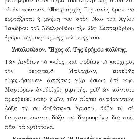
μετέφεραν στὸν ἀγρὸ τοῦ Κεραμέως, ὅπου καὶ
τὸ ἐνταφίασαν. Ὁ Πατριάρχης Γερμανὸς ὅρισε νὰ
ἑορτάζεται ἡ μνήμη του στὸν Ναὸ τοῦ Ἁγίου
Ἰακώβου τοῦ Ἀδελφοθέου τὴν 29η Σεπτεμβρίου,
ἡμέρα τῆς μαρτυρικῆς τελευτῆς του.
Ἀπολυτίκιον. Ἦχος α΄. Τῆς ἐρήμου πολίτης.
Τῶν Λινδίων τὸ κλέος, καὶ Ῥοδίων τὸ καύχημα,
τὸν θεοστεφῆ Μαλαχίαν, εὐσεβῶς
εὐφημήσωμεν· ἀσκήσας γὰρ ὁσίως ἐπὶ γῆς,
Μαρτύρων ἀνεδείχθη μιμητής, μεθ᾿ ὧν πάντοτε
πρεσβεύει ὑπὲρ ἡμῶν, τῶν πίστει ἀναβοώντων·
Δόξα τῷ σὲ δοξάσαντι Χριστῷ, δόξα τῷ σὲ
θαυμαστώσαντι, δόξα τῷ δωρουμένῳ διὰ σοῦ,
πᾶσι τὰ κρείττονα.
Κοντάκιον. Ἦχος γ΄. Ἡ Παρθένος σήμερον.