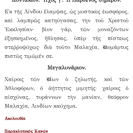
Ε᾿κ τῆς Λίνδου ἔλαμψας, ὡς μυστικὸς ἑωσφόρος,
καὶ λαμπρῶς κατηύγασας, τὴν τοῦ Χριστοῦ
Ἐκκλησίαν· βίον γάρ, τῶν μοναζόντων
ἐξησκημένος, ἤθλησας, ὑπὲρ τῆς πίστεως
στεῤῥοψύχως· διὰ τοῦτο Μαλαχία, Ὁσιομάρτυς
πιστῶς τιμῶμέν σε.
Μεγαλυνάριον.
Χαίροις τῶν Ὁσίων ὁ ζηλωτής, καὶ τῶν
Ἀθλοφόρων, ὁ ἀήττητος μιμητής· χαίροις ὁ
αἰσχύνας, τυράννων τὴν μανίαν, θεόφρον
Μαλαχία, Λινδίων καύχημα.
Ακολουθία
Παρακλητικός Κανών