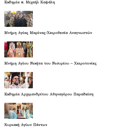
Εκδημία π. Μιχαήλ Καψάλη
Μνήμη Αγίας Μαρίνας-Χειροθεσία Αναγνωστών
Μνήμη Αγίου Νικήτα του Νισυρίου – Χειροτονίες
Εκδημία Αρχιμανδρίτου Αθηναγόρου Παραδείση
Κυριακή Αγίων Πάντων