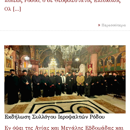
πόλεως Ρόδου, ο δε Θεοφιλέστατος Επίσκοπος
Ολ [...]
Περισσότερα
Εκδήλωση Συλλόγου Ιεροψαλτών Ρόδου
Εν όψει της Αγίας και Μεγάλης Εβδομάδας και